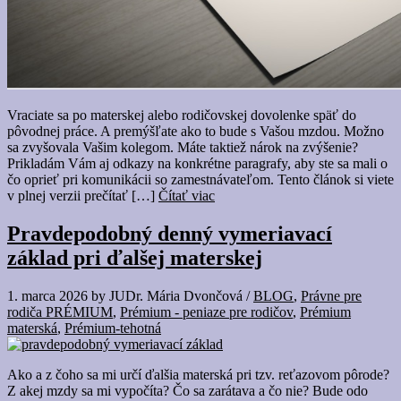
Vraciate sa po materskej alebo rodičovskej dovolenke späť do
pôvodnej práce. A premýšľate ako to bude s Vašou mzdou. Možno
sa zvyšovala Vašim kolegom. Máte taktiež nárok na zvýšenie?
Prikladám Vám aj odkazy na konkrétne paragrafy, aby ste sa mali o
čo oprieť pri komunikácii so zamestnávateľom. Tento článok si viete
v plnej verzii prečítať […]
Čítať viac
Pravdepodobný denný vymeriavací
základ pri ďalšej materskej
1. marca 2026
by
JUDr. Mária Dvončová
/
BLOG
,
Právne pre
rodiča PRÉMIUM
,
Prémium - peniaze pre rodičov
,
Prémium
materská
,
Prémium-tehotná
Ako a z čoho sa mi určí ďalšia materská pri tzv. reťazovom pôrode?
Z akej mzdy sa mi vypočíta? Čo sa zarátava a čo nie? Bude odo