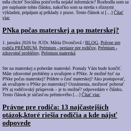
mňa chcieť Sociálna poisťovňa nejaké informácie? Rozhodla som sa
pre napísanie tohto článku, nakoľko som sa stretla s rôznymi
výkladmi, pripájam aj príklady z praxe. Tento článok si […]
Čítať
viac
PNka počas materskej a po materskej?
1. januára 2026
by
JUDr. Mária Dvončová
/
BLOG
,
Právne pre
rodiča PRÉMIUM
,
Prémium - peniaze pre rodičov
,
Prémium -
zdravotné problémy
,
Prémium materská
Ste na materskej a poberáte materské. Pomaly Vám bude končiť.
Máte zdravotné problémy a uvažujete o PNke. Je možné byť na
PNke počas materskej? Prídete o časť materskej? Ako postupovať,
ak uvažujete o PNke po materskej? Oznámenia, možnosť poberať
PN aj rodičovský príspevok – je to možné? odpovedám v článku.
Tento článok je súčasťou prémiového […]
Čítať viac
Právne pre rodiča: 13 najčastejších
otázok,ktoré riešia rodičia a kde nájsť
odpovede