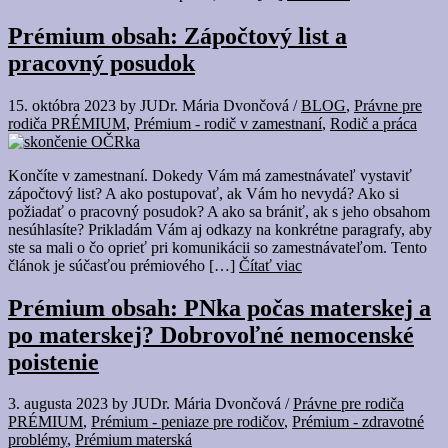
Prémium obsah: Zápočtový list a
pracovný posudok
15. októbra 2023
by
JUDr. Mária Dvončová
/
BLOG
,
Právne pre
rodiča PRÉMIUM
,
Prémium - rodič v zamestnaní
,
Rodič a práca
Končíte v zamestnaní. Dokedy Vám má zamestnávateľ vystaviť
zápočtový list? A ako postupovať, ak Vám ho nevydá? Ako si
požiadať o pracovný posudok? A ako sa brániť, ak s jeho obsahom
nesúhlasíte? Prikladám Vám aj odkazy na konkrétne paragrafy, aby
ste sa mali o čo oprieť pri komunikácii so zamestnávateľom. Tento
článok je súčasťou prémiového […]
Čítať viac
Prémium obsah: PNka počas materskej a
po materskej? Dobrovoľné nemocenské
poistenie
3. augusta 2023
by
JUDr. Mária Dvončová
/
Právne pre rodiča
PRÉMIUM
,
Prémium - peniaze pre rodičov
,
Prémium - zdravotné
problémy
,
Prémium materská