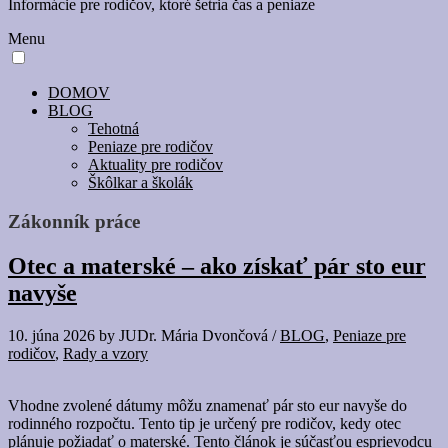
Informácie pre rodičov, ktoré šetria čas a peniaze
Menu
DOMOV
BLOG
Tehotná
Peniaze pre rodičov
Aktuality pre rodičov
Škôlkar a školák
Zákonník práce
Otec a materské – ako získať pár sto eur
navyše
10. júna 2026
by
JUDr. Mária Dvončová
/
BLOG
,
Peniaze pre
rodičov
,
Rady a vzory
Vhodne zvolené dátumy môžu znamenať pár sto eur navyše do
rodinného rozpočtu. Tento tip je určený pre rodičov, kedy otec
plánuje požiadať o materské. Tento článok je súčasťou esprievodcu