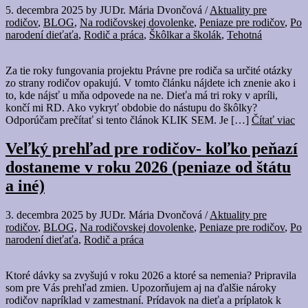
5. decembra 2025
by
JUDr. Mária Dvončová
/
Aktuality pre
rodičov
,
BLOG
,
Na rodičovskej dovolenke
,
Peniaze pre rodičov
,
Po
narodení dieťaťa
,
Rodič a práca
,
Škôlkar a školák
,
Tehotná
Za tie roky fungovania projektu Právne pre rodiča sa určité otázky
zo strany rodičov opakujú. V tomto článku nájdete ich znenie ako i
to, kde nájsť u mňa odpovede na ne. Dieťa má tri roky v apríli,
končí mi RD. Ako vykryť obdobie do nástupu do škôlky?
Odporúčam prečítať si tento článok KLIK SEM. Je […]
Čítať viac
Veľký prehľad pre rodičov- koľko peňazí
dostaneme v roku 2026 (peniaze od štátu
a iné)
3. decembra 2025
by
JUDr. Mária Dvončová
/
Aktuality pre
rodičov
,
BLOG
,
Na rodičovskej dovolenke
,
Peniaze pre rodičov
,
Po
narodení dieťaťa
,
Rodič a práca
Ktoré dávky sa zvyšujú v roku 2026 a ktoré sa nemenia? Pripravila
som pre Vás prehľad zmien. Upozorňujem aj na ďalšie nároky
rodičov napríklad v zamestnaní. Prídavok na dieťa a príplatok k