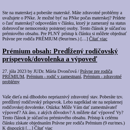
Ste na materskej a poberáte materské. Máte zdravotné problémy a
uvažujete o PNke. Je možné byť na PNke počas materskej? Prídete
o časť materskej? odpovedám v článku, ktorý je zameraný na status
dobrovoľne nemocensky poistenej osoby. Tento článok je súčasťou
prémiového obsahu. Pre PLNÝ prístup k článku si môžete objednať
Právne pre rodiča PRÉMIUM (9eur/mes.) […]
Čítať viac
Prémium obsah: Predĺžený rodičovský
príspevok/dovolenka a výpoveď
27. júla 2023
by
JUDr. Mária Dvončová
/
Právne pre rodiča
PRÉMIUM
,
Prémium - rodič v zamestnaní
,
Prémium - zdravotné
problémy
Vaše dieťa má dlhodobo nepriaznivý zdravotný stav. Poberáte tzv.
predĺžený rodičovský príspevok. Lebo napríklad ste na neplatenej
rodičovskej dovolenke. Otázka: Môže Vám dať zamestnávateľ
výpoveď? Ak áno, z akých dôvodov? A môžete dať výpoveď Vy?
Tento článok je súčasťou prémiového obsahu. Prístup k celému
článku získate objednaním Právne pre rodiča Prémium (9 eur/mes.)
K dispozícii […]
Čítať viac