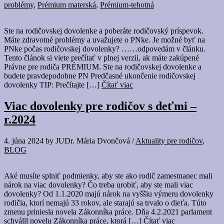
problémy
,
Prémium materská
,
Prémium-tehotná
Ste na rodičovskej dovolenke a poberáte rodičovský príspevok.
Máte zdravotné problémy a uvažujete o PNke. Je možné byť na
PNke počas rodičovskej dovolenky? ……odpovedám v článku.
Tento článok si viete prečítať v plnej verzii, ak máte zakúpené
Právne pre rodiča PRÉMIUM. Ste na rodičovskej dovolenke a
budete pravdepodobne PN Predčasné ukončenie rodičovskej
dovolenky TIP: Prečítajte […]
Čítať viac
Viac dovolenky pre rodičov s deťmi –
r.2024
4. júna 2024
by
JUDr. Mária Dvončová
/
Aktuality pre rodičov
,
BLOG
Aké musíte splniť podmienky, aby ste ako rodič zamestnanec mali
nárok na viac dovolenky? Čo treba urobiť, aby ste mali viac
dovolenky? Od 1.1.2020 majú nárok na vyššiu výmeru dovolenky
rodičia, ktorí nemajú 33 rokov, ale starajú sa trvalo o dieťa. Túto
zmenu priniesla novela Zákonníka práce. Dňa 4.2.2021 parlament
schválil novelu Zákonníka práce, ktorá […]
Čítať viac