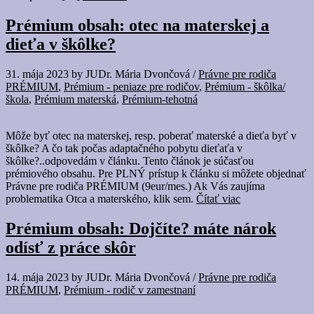
Prémium obsah: otec na materskej a
dieťa v škôlke?
31. mája 2023
by
JUDr. Mária Dvončová
/
Právne pre rodiča
PRÉMIUM
,
Prémium - peniaze pre rodičov
,
Prémium - škôlka/
škola
,
Prémium materská
,
Prémium-tehotná
Môže byť otec na materskej, resp. poberať materské a dieťa byť v
škôlke? A čo tak počas adaptačného pobytu dieťaťa v
škôlke?..odpovedám v článku. Tento článok je súčasťou
prémiového obsahu. Pre PLNÝ prístup k článku si môžete objednať
Právne pre rodiča PRÉMIUM (9eur/mes.) Ak Vás zaujíma
problematika Otca a materského, klik sem.
Čítať viac
Prémium obsah: Dojčíte? máte nárok
odísť z práce skôr
14. mája 2023
by
JUDr. Mária Dvončová
/
Právne pre rodiča
PRÉMIUM
,
Prémium - rodič v zamestnaní