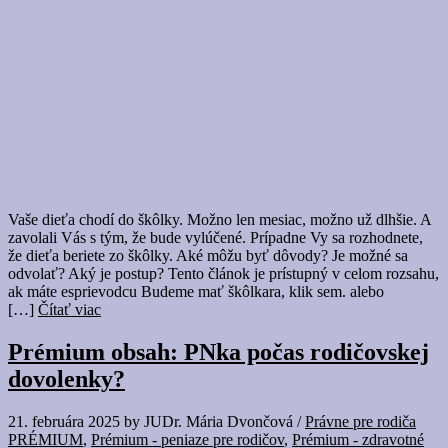
Vaše dieťa chodí do škôlky. Možno len mesiac, možno už dlhšie. A
zavolali Vás s tým, že bude vylúčené. Prípadne Vy sa rozhodnete,
že dieťa beriete zo škôlky. Aké môžu byť dôvody? Je možné sa
odvolať? Aký je postup? Tento článok je prístupný v celom rozsahu,
ak máte esprievodcu Budeme mať škôlkara, klik sem. alebo
[…]
Čítať viac
Prémium obsah: PNka počas rodičovskej
dovolenky?
21. februára 2025
by
JUDr. Mária Dvončová
/
Právne pre rodiča
PRÉMIUM
,
Prémium - peniaze pre rodičov
,
Prémium - zdravotné