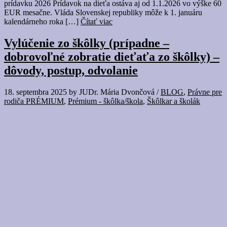
prídavku 2026 Prídavok na dieťa ostáva aj od 1.1.2026 vo výške 60
EUR mesačne. Vláda Slovenskej republiky môže k 1. januáru
kalendárneho roka […]
Čítať viac
Vylúčenie zo škôlky (prípadne –
dobrovoľné zobratie dieťaťa zo škôlky) –
dôvody, postup, odvolanie
18. septembra 2025
by
JUDr. Mária Dvončová
/
BLOG
,
Právne pre
rodiča PRÉMIUM
,
Prémium - škôlka/škola
,
Škôlkar a školák