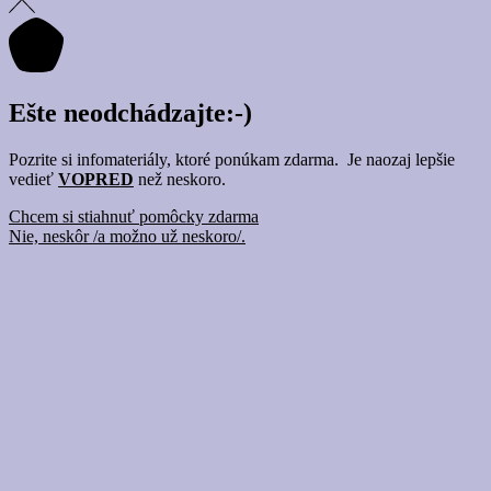
Ešte neodchádzajte:-)
Pozrite si infomateriály, ktoré ponúkam zdarma. Je naozaj lepšie
vedieť
VOPRED
než neskoro.
Chcem si stiahnuť pomôcky zdarma
Nie, neskôr /a možno už neskoro/.