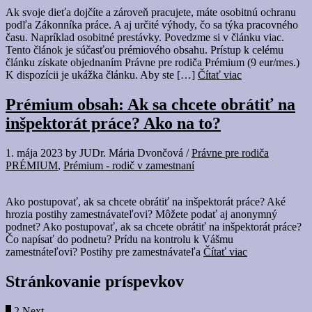
Ak svoje dieťa dojčíte a zároveň pracujete, máte osobitnú ochranu
podľa Zákonníka práce. A aj určité výhody, čo sa týka pracovného
času. Napríklad osobitné prestávky. Povedzme si v článku viac.
Tento článok je súčasťou prémiového obsahu. Prístup k celému
článku získate objednaním Právne pre rodiča Prémium (9 eur/mes.)
K dispozícii je ukážka článku. Aby ste […]
Čítať viac
Prémium obsah: Ak sa chcete obrátiť na
inšpektorát práce? Ako na to?
1. mája 2023
by
JUDr. Mária Dvončová
/
Právne pre rodiča
PRÉMIUM
,
Prémium - rodič v zamestnaní
Ako postupovať, ak sa chcete obrátiť na inšpektorát práce? Aké
hrozia postihy zamestnávateľovi? Môžete podať aj anonymný
podnet? Ako postupovať, ak sa chcete obrátiť na inšpektorát práce?
Čo napísať do podnetu? Prídu na kontrolu k Vášmu
zamestnáteľovi? Postihy pre zamestnávateľa
Čítať viac
Stránkovanie príspevkov
1
2
Next