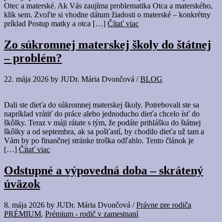
Otec a materské. Ak Vás zaujíma problematika Otca a materského,
klik sem. Zvoľte si vhodne dátum žiadosti o materské – konkrétny
príklad Postup matky a otca […]
Čítať viac
Zo súkromnej materskej školy do štátnej
– problém?
22. mája 2026
by
JUDr. Mária Dvončová
/
BLOG
Dali ste dieťa do súkromnej materskej školy. Potrebovali ste sa
napríklad vrátiť do práce alebo jednoducho dieťa chcelo ísť do
škôlky. Teraz v máji rátate s tým, že podáte prihlášku do štátnej
škôlky a od septembra, ak sa pošťastí, by chodilo dieťa už tam a
Vám by po finančnej stránke troška odľahlo. Tento článok je
[…]
Čítať viac
Odstupné a výpovedná doba – skrátený
úväzok
8. mája 2026
by
JUDr. Mária Dvončová
/
Právne pre rodiča
PRÉMIUM
,
Prémium - rodič v zamestnaní