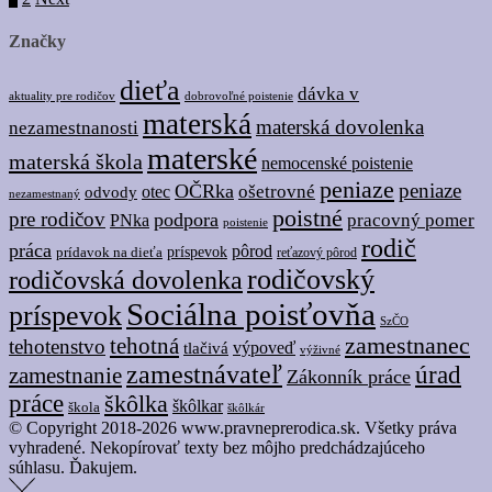
Značky
dieťa
dávka v
dobrovoľné poistenie
aktuality pre rodičov
materská
materská dovolenka
nezamestnanosti
materské
materská škola
nemocenské poistenie
peniaze
peniaze
OČRka
ošetrovné
odvody
otec
nezamestnaný
poistné
pre rodičov
podpora
pracovný pomer
PNka
poistenie
rodič
práca
pôrod
prídavok na dieťa
príspevok
reťazový pôrod
rodičovský
rodičovská dovolenka
Sociálna poisťovňa
príspevok
SzČO
tehotná
zamestnanec
tehotenstvo
tlačivá
výpoveď
výživné
zamestnávateľ
úrad
zamestnanie
Zákonník práce
práce
škôlka
škôlkar
škola
škôlkár
© Copyright 2018-2026 www.pravneprerodica.sk. Všetky práva
vyhradené. Nekopírovať texty bez môjho predchádzajúceho
súhlasu. Ďakujem.