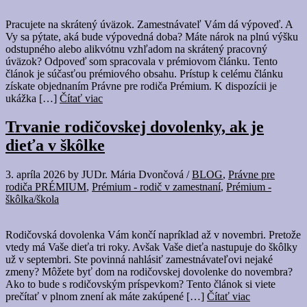
Pracujete na skrátený úväzok. Zamestnávateľ Vám dá výpoveď. A
Vy sa pýtate, aká bude výpovedná doba? Máte nárok na plnú výšku
odstupného alebo alikvótnu vzhľadom na skrátený pracovný
úväzok? Odpoveď som spracovala v prémiovom článku. Tento
článok je súčasťou prémiového obsahu. Prístup k celému článku
získate objednaním Právne pre rodiča Prémium. K dispozícii je
ukážka […]
Čítať viac
Trvanie rodičovskej dovolenky, ak je
dieťa v škôlke
3. apríla 2026
by
JUDr. Mária Dvončová
/
BLOG
,
Právne pre
rodiča PRÉMIUM
,
Prémium - rodič v zamestnaní
,
Prémium -
škôlka/škola
Rodičovská dovolenka Vám končí napríklad až v novembri. Pretože
vtedy má Vaše dieťa tri roky. Avšak Vaše dieťa nastupuje do škôlky
už v septembri. Ste povinná nahlásiť zamestnávateľovi nejaké
zmeny? Môžete byť dom na rodičovskej dovolenke do novembra?
Ako to bude s rodičovským príspevkom? Tento článok si viete
prečítať v plnom znení ak máte zakúpené […]
Čítať viac