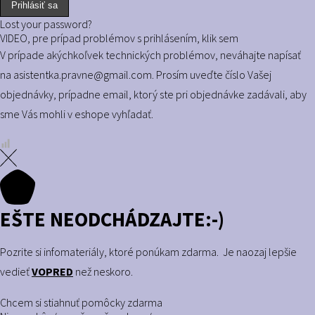
Prihlásiť sa
Lost your password?
VIDEO, pre prípad problémov s prihlásením, klik sem
V prípade akýchkoľvek technických problémov, neváhajte napísať
na
asistentka.pravne@gmail.com
. Prosím uveďte číslo Vašej
objednávky, prípadne email, ktorý ste pri objednávke zadávali, aby
sme Vás mohli v eshope vyhľadať.
EŠTE NEODCHÁDZAJTE:-)
Pozrite si infomateriály, ktoré ponúkam zdarma. Je naozaj lepšie
vedieť
VOPRED
než neskoro.
Chcem si stiahnuť pomôcky zdarma