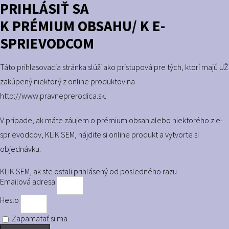
PRIHLÁSIŤ SA
K PRÉMIUM OBSAHU/ K E-
SPRIEVODCOM
Táto prihlasovacia stránka slúži ako prístupová pre tých, ktorí majú UŽ
zakúpený niektorý z online produktov na
http://www.pravneprerodica.sk.
V prípade, ak máte záujem o prémium obsah alebo niektorého z e-
sprievodcov,
KLIK SEM
, nájdite si online produkt a vytvorte si
objednávku.
KLIK SEM, ak ste ostali prihlásený od posledného razu
Emailová adresa
Heslo
Zapamätať si ma