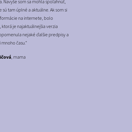
. Navyše som sa mohla spoľahnúť,
e sú tam úplné a aktuálne. Ak som si
informácie na internete, bolo
 ktorá je najaktuálnejšia verzia
opomenula nejaké ďalšie predpisy a
mi mnoho času.“
ičová
, mama