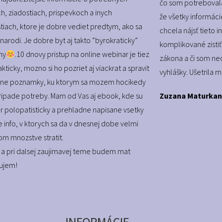
čo som potrebovala
h, ziadostiach, prispevkoch a inych
že všetky informáci
stiach, ktore je dobre vediet predtym, ako sa
chcela nájsť tieto 
narodi. Je dobre byt aj takto “byrokraticky”
komplikované zistiť,
ny
.10 dnovy pristup na online webinar je tiez
zákona a či som ne
kticky, mozno si ho pozriet aj viackrat a spravit
vyhlášky. Ušetrila 
bne poznamky, ku ktorym sa mozem hocikedy
 pripade potreby. Mam od Vas aj ebook, kde su
Zuzana Maturkan
er polopatisticky a prehladne napisane vsetky
 info, v ktorych sa da v dnesnej dobe velmi
om mnozstve stratit.
a pri dalsej zaujimavej teme budem mat
aujem!
INFORMÁCIE