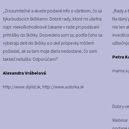
„Zrozumiteľné a skvele podané info o všetkom, čo sa
„Rady a 
týka budúcich škôlkarov. Dobré rady, ktoré mi ušetria
Na daný 
napr. niekoľkohodinové čakanie v rade pri podávaní
nie len a
prihlášky do škôlky. Dozvedela som sa, podľa čoho sa
investíc
vyberajú deti do škôlky a o aké príspevky môžem
užitočný
požiadať, ak sa tam moje dieťa nedostane, čo som
Petra K
taktiež netušila. Odporúčam!“
mama a p
Alexandra Vrábelová
http://www.stylist.sk
,
http://www.autorka.sk
Dobry ve
Webinar 
podane n