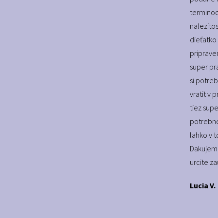
terminoc
nalezito
dieťatko 
priprave
super pra
si potre
vratit v
tiez sup
potrebne
lahko v t
Dakujem 
urcite z
Lucia V.