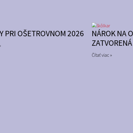
Y PRI OŠETROVNOM 2026
NÁROK NA 
ZATVORENÁ
»
Čítať viac »