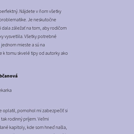
perfektný. Nájdete v ňom všetky
problematike. Je neskutočne
si dala záležať na tom, aby rodičom
ky vysvetlila. Všetky potrebné
 jednom mieste a sú na
e k tomu skvelé tipy od autorky ako
ubčanová
karka
 oplatil, pomohol mi zabezpečiť si
 tak rodinný príjem. Veľmi
ané kapitoly, kde som hneď našla,