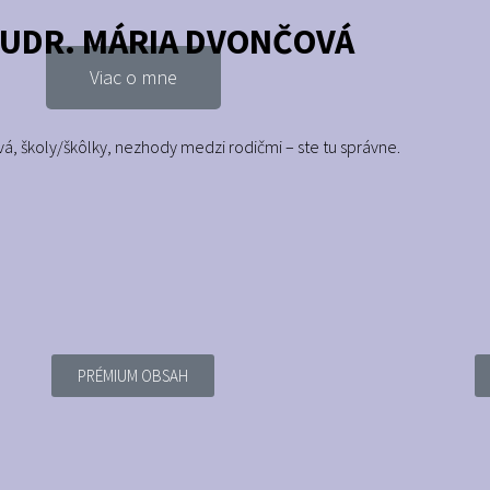
JUDR. MÁRIA DVONČOVÁ
Viac o mne
vá, školy/škôlky, nezhody medzi rodičmi – ste tu správne.
PRÉMIUM OBSAH