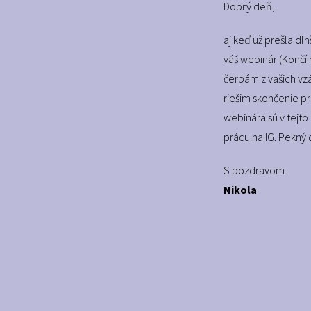
Dobrý deň,
aj keď už prešla d
váš webinár (Končí 
čerpám z vašich vzá
riešim skončenie 
webinára sú v tejto
prácu na IG. Pekný 
S pozdravom
Nikola