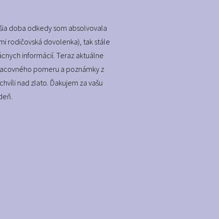
lhšia doba odkedy som absolvovala
mi rodičovská dovolenka), tak stále
cnych informácií. Teraz aktuálne
pracovného pomeru a poznámky z
 chvíli nad zlato. Ďakujem za vašu
deň.