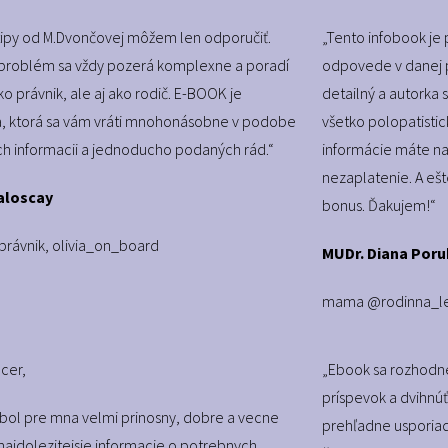
tipy od M.Dvončovej môžem len odporučiť.
„Tento infobook je 
problém sa vždy pozerá komplexne a poradí
odpovede v danej 
ko právnik, ale aj ako rodič. E-BOOK je
detailný a autorka 
ia, ktorá sa vám vráti mnohonásobne v podobe
všetko polopatistic
ch informacii a jednoducho podaných rád.“
informácie máte na
nezaplatenie. A ešt
aloscay
bonus. Ďakujem!“
rávnik, olivia_on_board
MUDr. Diana Por
mama @rodinna_le
cer,
„Ebook sa rozhodne
príspevok a dvihnúť
bol pre mna velmi prinosny, dobre a vecne
prehľadne usporiad
ajdolezitejsie informacie o potrebnych