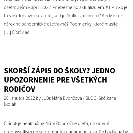
ošetrovným v apríli 2022. Priebežne ho aktualizujem. #TIP: Ako je
to s ošetrovným cez leto, keď je škôlka zatvorená? Kedy máte
nárok na pandemické ošetrovné? Podmienky, ktoré musíte
[…]
Čítať viac
SKORŠÍ ZÁPIS DO ŠKOLY? JEDNO
UPOZORNENIE PRE VŠETKÝCH
RODIČOV
20. januára 2022
by
JUDr. Mária Dvončová
/
BLOG
,
Škôlkar a
školák
Článok je neaktuálny: Máte štvorročné dieťa, narodené
predovšetkým po septembri kalendárneho roka. Do budúcna by