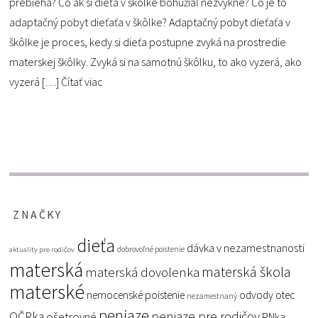
prebieha? Čo ak si dieťa v škôlke bohužiaľ nezvykne? Čo je to
adaptačný pobyt dieťaťa v škôlke? Adaptačný pobyt dieťaťa v
škôlke je proces, kedy si dieťa postupne zvyká na prostredie
materskej škôlky. Zvyká si na samotnú škôlku, to ako vyzerá, ako
vyzerá […]
Čítať viac
ZNAČKY
dieťa
dávka v nezamestnanosti
dobrovoľné poistenie
aktuality pre rodičov
materská
materská škola
materská dovolenka
materské
nemocenské poistenie
odvody
otec
nezamestnaný
peniaze
peniaze pre rodičov
OČRka
ošetrovné
PNka