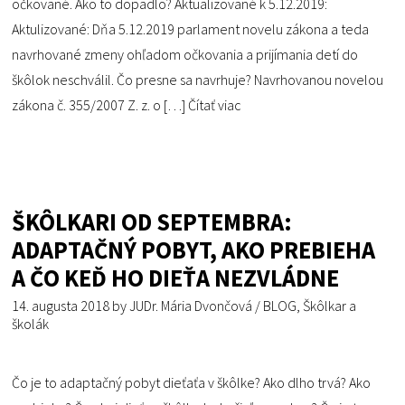
očkované. Ako to dopadlo? Aktualizované k 5.12.2019:
Aktulizované: Dňa 5.12.2019 parlament novelu zákona a teda
navrhované zmeny ohľadom očkovania a prijímania detí do
škôlok neschválil. Čo presne sa navrhuje? Navrhovanou novelou
zákona č. 355/2007 Z. z. o […]
Čítať viac
ŠKÔLKARI OD SEPTEMBRA:
ADAPTAČNÝ POBYT, AKO PREBIEHA
A ČO KEĎ HO DIEŤA NEZVLÁDNE
14. augusta 2018
by
JUDr. Mária Dvončová
/
BLOG
,
Škôlkar a
školák
Čo je to adaptačný pobyt dieťaťa v škôlke? Ako dlho trvá? Ako