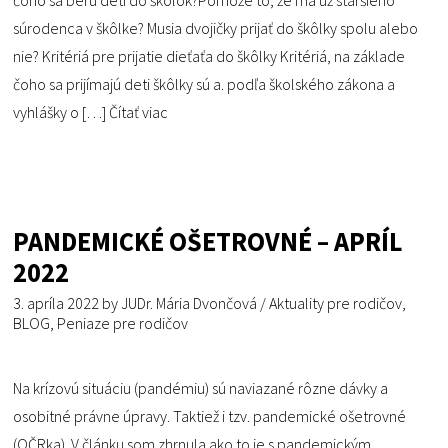
čoho sa berú deti do škôlok?Pomôže to, že má už staršieho
súrodenca v škôlke? Musia dvojičky prijať do škôlky spolu alebo
nie? Kritériá pre prijatie dieťaťa do škôlky Kritériá, na základe
čoho sa prijímajú deti škôlky sú a. podľa školského zákona a
vyhlášky o […]
Čítať viac
PANDEMICKÉ OŠETROVNÉ – APRÍL
2022
3. apríla 2022
by
JUDr. Mária Dvončová
/
Aktuality pre rodičov
,
BLOG
,
Peniaze pre rodičov
Na krízovú situáciu (pandémiu) sú naviazané rôzne dávky a
osobitné právne úpravy. Taktiež i tzv. pandemické ošetrovné
(OČRka). V článku som zhrnula ako to je s pandemickým