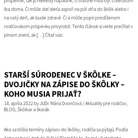
príspevok, tak ju niekedy napadne, či vlastne musí byť s dieťaťom
iba doma. Či môže dať dieťa aspoň na pól dňa do škôlk alebo i
na celý deň, ak bude zdravé. Či si môže popri predĺženom
rodičovskom príspevku privyrobiť. Tento článok si viete prečítať v
plnom znení, ak […]
Čítať viac
STARŠÍ SÚRODENEC V ŠKÔLKE –
DVOJIČKY NA ZÁPISE DO ŠKÔLKY –
KOHO MUSIA PRIJAŤ?
18. apríla 2022
by
JUDr. Mária Dvončová
/
Aktuality pre rodičov
,
BLOG
,
Škôlkar a školák
Ako sa blížia termíny zápisov do škôlky, rodičia sa pýtajú. Podľa