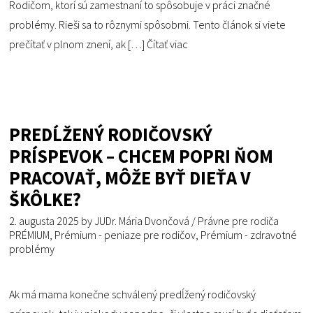
Rodičom, ktorí sú zamestnaní to spôsobuje v práci značné
problémy. Rieši sa to rôznymi spôsobmi. Tento článok si viete
prečítať v plnom znení, ak […]
Čítať viac
PREDĹŽENÝ RODIČOVSKÝ
PRÍSPEVOK – CHCEM POPRI ŇOM
PRACOVAŤ, MÔŽE BYŤ DIEŤA V
ŠKÔLKE?
2. augusta 2025
by
JUDr. Mária Dvončová
/
Právne pre rodiča
PRÉMIUM
,
Prémium - peniaze pre rodičov
,
Prémium - zdravotné
problémy
Ak má mama konečne schválený predĺžený rodičovský