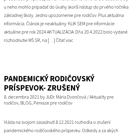
u neho mohlo pripadať do úvahy skorší nástup do prvého ročníka
základnej školy. Jedno upozornenie pre rodičov. Plus aktuálna
informácia. Článok je neaktuálny: KLIK SEM pre informácie
aktuálne pre rok 2024 AKTUALIZÁCIA: Dňa 20.4.2022 bolo vydané
rozhodnutie MŠ SR, na […]
Čítať viac
PANDEMICKÝ RODIČOVSKÝ
PRÍSPEVOK- ZRUŠENÝ
8. decembra 2021
by
JUDr. Mária Dvončová
/
Aktuality pre
rodičov
,
BLOG
,
Peniaze pre rodičov
Vláda na svojom zasadnutí 8.12.2021 rozhodla o zrušení
pandemického rodičovského príspevku. Odkedy a za akých