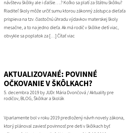
návštevu škôlky ale i ďalšie….? Koľko sa platí za štátnu škôlku?
Riaditeľ školy môže určiť sumu ktorou zákonný zástupca dieťaťa
prispieva na tzv. čiastočnú úhradu výdavkov materskej školy
mesačne, a to na jedno dieťa. Ak má rodič v škôlke detí viac,
obvykle sa poplatok za […]
Čítať viac
AKTUALIZOVANÉ: POVINNÉ
OČKOVANIE V ŠKÔLKACH?
5. decembra 2019
by
JUDr. Mária Dvončová
/
Aktuality pre
rodičov
,
BLOG
,
Škôlkar a školák
Vparlamente bol v roku 2019 predložený návrh novely zákona,
ktorý plánoval zaviesť povinnosť pre deti v škôlkach byť