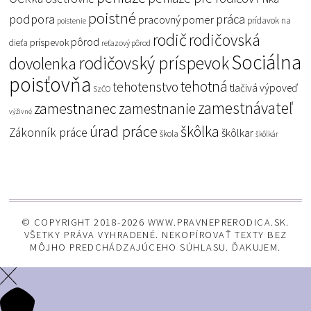
poistné
podpora
práca
pracovný pomer
prídavok na
poistenie
rodič
rodičovská
pôrod
príspevok
dieťa
reťazový pôrod
Sociálna
rodičovský príspevok
dovolenka
poisťovňa
tehotná
tehotenstvo
tlačivá
výpoveď
SzČO
zamestnávateľ
zamestnanec
zamestnanie
výživné
úrad práce
škôlka
Zákonník práce
škôlkar
škola
škôlkár
© COPYRIGHT 2018-2026 WWW.PRAVNEPRERODICA.SK.
VŠETKY PRÁVA VYHRADENÉ. NEKOPÍROVAŤ TEXTY BEZ
MÔJHO PREDCHÁDZAJÚCEHO SÚHLASU. ĎAKUJEM.