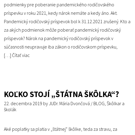
podmienky pre poberanie pandemického rodičovského
príspevku v roku 2021, kedy nárok nemáte a kedy áno. Akt.
Pandemický rodičovský príspevok bol k 31.12.2021 zrušený. Kto a
za akých podmienok môže poberať pandemický rodičovský
príspevok? Nárok na pandemický rodičovský príspevok v
súčasnosti neupravuje iba zákon o rodičovskom príspevku,
[…]
Čítať viac
KOĽKO STOJÍ „ŠTÁTNA ŠKÔLKA“?
22. decembra 2019
by
JUDr. Mária Dvončová
/
BLOG
,
Škôlkar a
školák
Aké poplatky sa platia v „štátnej“ škôlke, teda za stravu, za