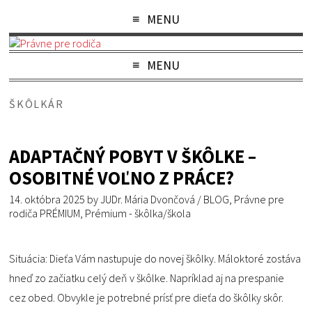
MENU
MENU
ŠKÔLKÁR
ADAPTAČNÝ POBYT V ŠKÔLKE –
OSOBITNÉ VOĽNO Z PRÁCE?
14. októbra 2025
by
JUDr. Mária Dvončová
/
BLOG
,
Právne pre
rodiča PRÉMIUM
,
Prémium - škôlka/škola
Situácia: Dieťa Vám nastupuje do novej škôlky. Máloktoré zostáva
hneď zo začiatku celý deň v škôlke. Napríklad aj na prespanie
cez obed. Obvykle je potrebné prísť pre dieťa do škôlky skôr.