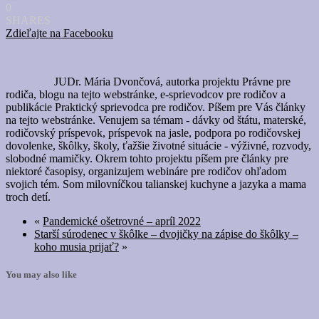
0
SHARES
Zdieľajte na Facebooku
JUDr. Mária Dvončová, autorka projektu Právne pre
rodiča, blogu na tejto webstránke, e-sprievodcov pre rodičov a
publikácie Praktický sprievodca pre rodičov. Píšem pre Vás články
na tejto webstránke. Venujem sa témam - dávky od štátu, materské,
rodičovský príspevok, príspevok na jasle, podpora po rodičovskej
dovolenke, škôlky, školy, ťažšie životné situácie - výživné, rozvody,
slobodné mamičky. Okrem tohto projektu píšem pre články pre
niektoré časopisy, organizujem webináre pre rodičov ohľadom
svojich tém. Som milovníčkou talianskej kuchyne a jazyka a mama
troch detí.
«
Pandemické ošetrovné – apríl 2022
Starší súrodenec v škôlke – dvojičky na zápise do škôlky –
koho musia prijať?
»
You may also like