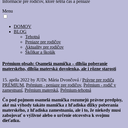
Informácie pre rodičov, ktoré šetria čas a peniaze
Menu
DOMOV
BLOG
Tehotná
Peniaze pre rodičov
Aktuality pre rodičov
Škôlkar a školák
Prémium obsah: Osamelá mamička – dlhšia poberanie
materského, dlhšia materská dovolenka, ale i rôzne starosti
15. apríla 2022
by
JUDr. Mária Dvončová
/
Právne pre rodiča
PRÉMIUM
,
Prémium - peniaze pre rodičov
,
Prémium - rodič v
zamestnaní
,
Prémium materská
,
Prémium-tehotná
Čo pod pojmom osamelá mamička rozumejú právne predpisy,
aké má výhody takáto mamička z hľadiska dĺžky poberania
materského, z hľadiska zamestnania, ale i to, že niekedy musí
zabojovať o výživné alebo o určenie otcovstva k svojmu
dieťatku.