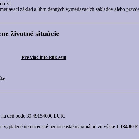
do 31.
meriavací základ a úhrn denných vymeriavacích základov alebo prav
ne životné situácie
Pre viac info klik sem
ške
na deň bude 39,49154000 EUR.
ovne vyplatené nemocenské nemocenské maximálne vo výške
1 184,80 