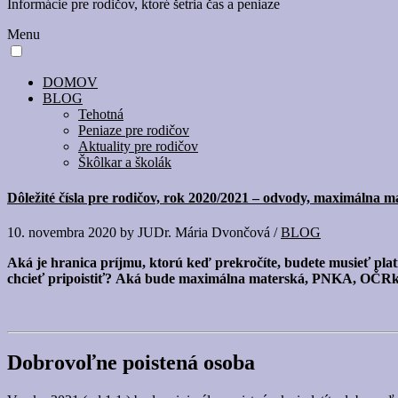
Informácie pre rodičov, ktoré šetria čas a peniaze
Menu
DOMOV
BLOG
Tehotná
Peniaze pre rodičov
Aktuality pre rodičov
Škôlkar a školák
Dôležité čísla pre rodičov, rok 2020/2021 – odvody, maximáln
10. novembra 2020
by
JUDr. Mária Dvončová
/
BLOG
Aká je hranica príjmu, ktorú keď prekročíte, budete musieť pla
chcieť pripoistiť?
Aká bude maximálna materská, PNKA, OČRka 
Dobrovoľne poistená osoba