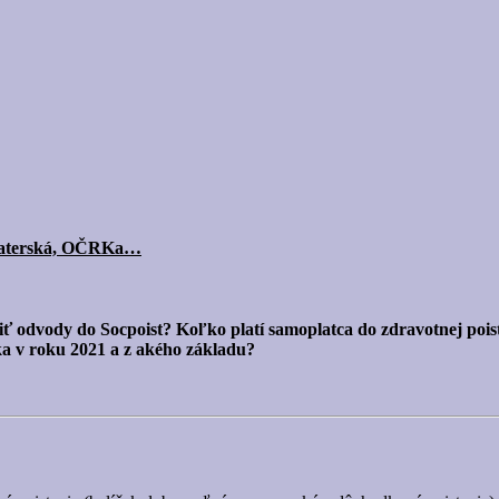
a materská, OČRKa…
tiť odvody do Socpoist? Koľko platí samoplatca do zdravotnej poi
v roku 2021 a z akého základu?