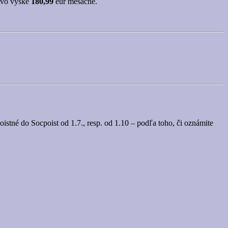
) vo výške
180,99
eur mesačne.
stné do Socpoist od 1.7., resp. od 1.10 – podľa toho, či oznámite