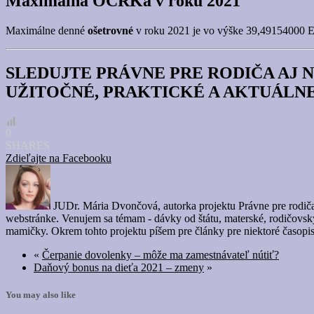
Maximálna OČRKa v roku 2021
Maximálne denné
ošetrovné
v roku 2021 je vo výške 39,49154000 EU
SLEDUJTE PRÁVNE PRE RODIČA AJ 
UŽITOČNÉ, PRAKTICKÉ A AKTUÁLN
0
SHARES
Zdieľajte na Facebooku
JUDr. Mária Dvončová, autorka projektu Právne pre rodiča, 
webstránke. Venujem sa témam - dávky od štátu, materské, rodičovský 
mamičky. Okrem tohto projektu píšem pre články pre niektoré časopi
«
Čerpanie dovolenky – môže ma zamestnávateľ nútiť?
Daňový bonus na dieťa 2021 – zmeny
»
You may also like