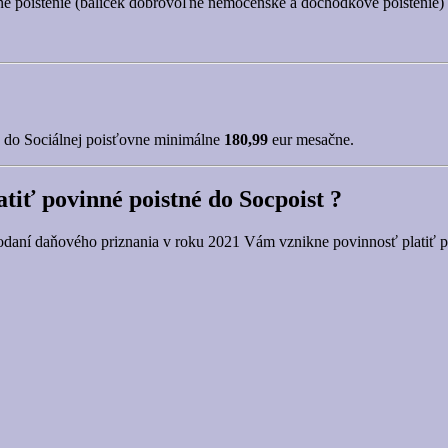
oľné poistenie (balíček dobrovoľné nemocenské a dôchodkové poistenie
iť do Sociálnej poisťovne minimálne
180,99
eur mesačne.
atiť povinné poistné do Socpoist ?
odaní daňového priznania v roku 2021 Vám vznikne povinnosť platiť poi