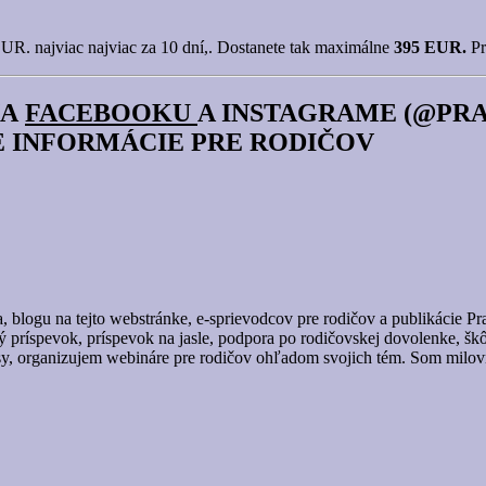
R. najviac najviac za 10 dní,. Dostanete tak maximálne
395 EUR.
Pr
NA
FACEBOOKU
A INSTAGRAME (@PRA
E INFORMÁCIE PRE RODIČOV
blogu na tejto webstránke, e-sprievodcov pre rodičov a publikácie Pra
príspevok, príspevok na jasle, podpora po rodičovskej dovolenke, škôlk
sy, organizujem webináre pre rodičov ohľadom svojich tém. Som milovn