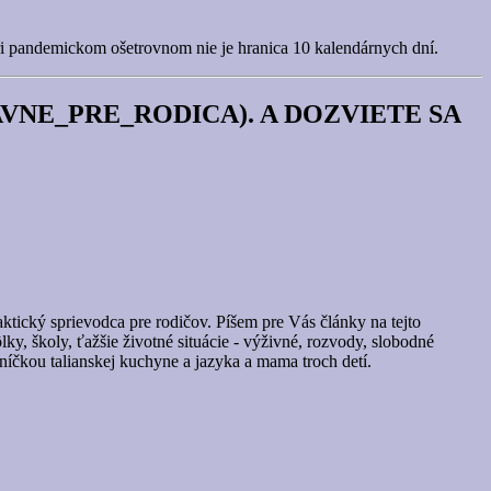
i pandemickom ošetrovnom nie je hranica 10 kalendárnych dní.
VNE_PRE_RODICA). A DOZVIETE SA
ktický sprievodca pre rodičov. Píšem pre Vás články na tejto
y, školy, ťažšie životné situácie - výživné, rozvody, slobodné
íčkou talianskej kuchyne a jazyka a mama troch detí.