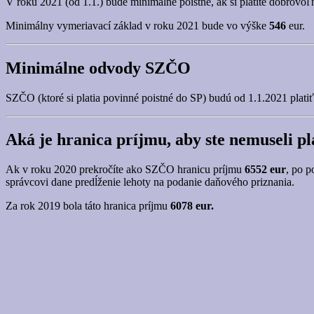
V roku 2021 (od 1.1.) bude minimálne poistné, ak si platíte dobrov
Minimálny vymeriavací základ v roku 2021 bude vo výške
546
eur.
Minimálne odvody SZČO
SZČO (ktoré si platia povinné poistné do SP) budú od 1.1.2021 plat
Aká je hranica príjmu, aby ste nemuseli pl
Ak v roku 2020 prekročíte ako SZČO hranicu príjmu
6552 eur
, po p
správcovi dane predĺženie lehoty na podanie daňového priznania.
Za rok 2019 bola táto hranica príjmu
6078 eur.