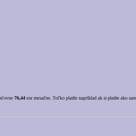
isťovne
76,44
eur mesačne. Toľko platíte napríklad ak si platíte ako sam