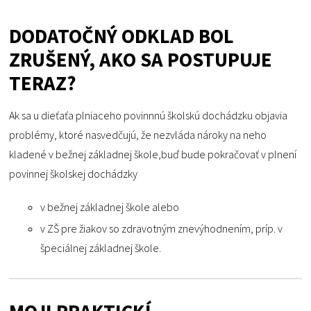
DODATOČNÝ ODKLAD BOL
ZRUŠENÝ, AKO SA POSTUPUJE
TERAZ?
Ak sa u dieťaťa plniaceho povinnnú školskú dochádzku objavia
problémy, ktoré nasvedčujú, že nezvláda nároky na neho
kladené v bežnej základnej škole,buď bude pokračovať v plnení
povinnej školskej dochádzky
v bežnej základnej škole alebo
v ZŠ pre žiakov so zdravotným znevýhodnením, príp. v
špeciálnej základnej škole.