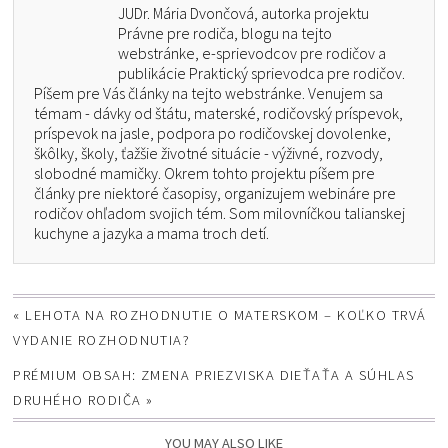
JUDr. Mária Dvončová, autorka projektu
Právne pre rodiča, blogu na tejto
webstránke, e-sprievodcov pre rodičov a
publikácie Praktický sprievodca pre rodičov.
Píšem pre Vás články na tejto webstránke. Venujem sa
témam - dávky od štátu, materské, rodičovský príspevok,
príspevok na jasle, podpora po rodičovskej dovolenke,
škôlky, školy, ťažšie životné situácie - výživné, rozvody,
slobodné mamičky. Okrem tohto projektu píšem pre
články pre niektoré časopisy, organizujem webináre pre
rodičov ohľadom svojich tém. Som milovníčkou talianskej
kuchyne a jazyka a mama troch detí.
«
LEHOTA NA ROZHODNUTIE O MATERSKOM – KOĽKO TRVÁ
VYDANIE ROZHODNUTIA?
PRÉMIUM OBSAH: ZMENA PRIEZVISKA DIEŤAŤA A SÚHLAS
DRUHÉHO RODIČA
»
YOU MAY ALSO LIKE