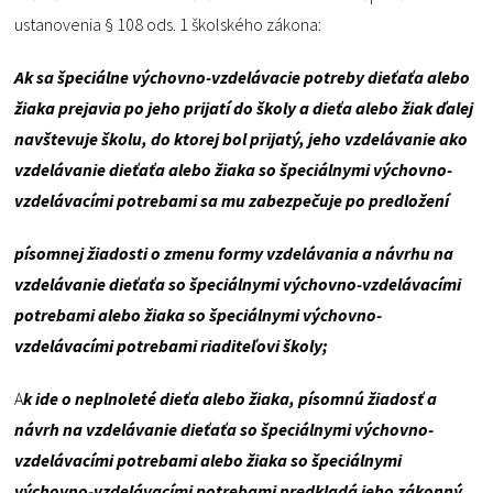
ustanovenia § 108 ods. 1 školského zákona:
Ak sa špeciálne výchovno-vzdelávacie potreby dieťaťa alebo
žiaka prejavia po jeho prijatí do školy a dieťa alebo žiak ďalej
navštevuje školu, do ktorej bol prijatý, jeho vzdelávanie ako
vzdelávanie dieťaťa alebo žiaka so špeciálnymi výchovno-
vzdelávacími potrebami sa mu zabezpečuje po predložení
písomnej žiadosti o zmenu formy vzdelávania a návrhu na
vzdelávanie dieťaťa so špeciálnymi výchovno-vzdelávacími
potrebami alebo žiaka so špeciálnymi výchovno-
vzdelávacími potrebami riaditeľovi školy;
A
k ide o neplnoleté dieťa alebo žiaka, písomnú žiadosť a
návrh na vzdelávanie dieťaťa so špeciálnymi výchovno-
vzdelávacími potrebami alebo žiaka so špeciálnymi
výchovno-vzdelávacími potrebami predkladá jeho zákonný