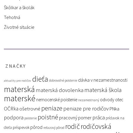
Škôlkar a školák
Tehotná
Životné situácie
ZNAČKY
dieťa
dávka v nezamestnanosti
dobrovoľné poistenie
aktuality pre rodičov
materská
materská škola
materská dovolenka
materské
nemocenské poistenie
odvody
otec
nezamestnaný
peniaze
peniaze pre rodičov
OČRka
ošetrovné
PNka
poistné
podpora
práca
pracovný pomer
prídavok na
poistenie
rodič
rodičovská
pôrod
príspevok
dieťa
reťazový pôrod