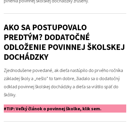
plnenia povinnej školskej dochádzky zrušený.
AKO SA POSTUPOVALO
PREDTÝM? DODATOČNÉ
ODLOŽENIE POVINNEJ ŠKOLSKEJ
DOCHÁDZKY
Zjednodušene povedané, ak dieťa nastúpilo do prvého ročníka
základej školy a „nešlo“ to tam dobre, žiadalo sa o dodatočný
odklad povinnej školskej dochádzky a dieťa sa vrátilo späť do
škôlky.
#TIP: Veľký článok o povinnej školke, klik sem.