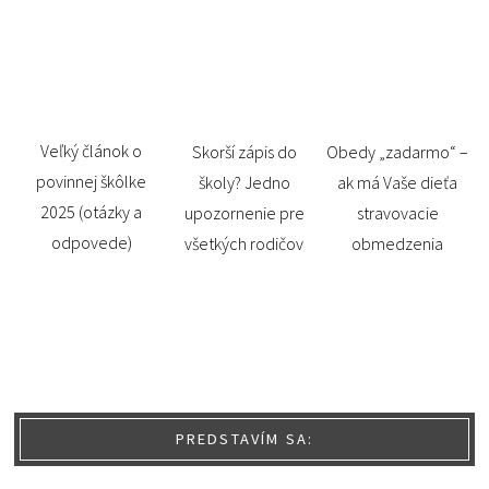
Veľký článok o
Skorší zápis do
Obedy „zadarmo“ –
povinnej škôlke
školy? Jedno
ak má Vaše dieťa
2025 (otázky a
upozornenie pre
stravovacie
odpovede)
všetkých rodičov
obmedzenia
PREDSTAVÍM SA: