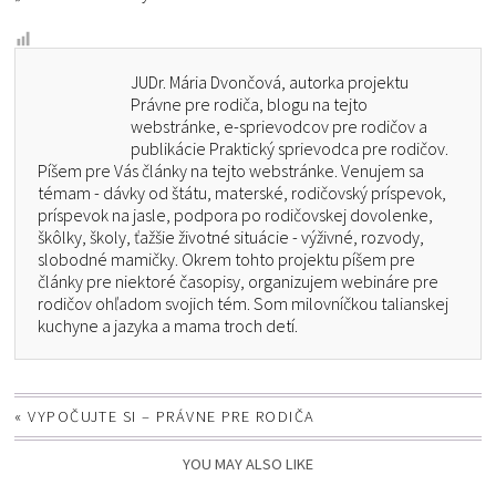
JUDr. Mária Dvončová, autorka projektu
Právne pre rodiča, blogu na tejto
webstránke, e-sprievodcov pre rodičov a
publikácie Praktický sprievodca pre rodičov.
Píšem pre Vás články na tejto webstránke. Venujem sa
témam - dávky od štátu, materské, rodičovský príspevok,
príspevok na jasle, podpora po rodičovskej dovolenke,
škôlky, školy, ťažšie životné situácie - výživné, rozvody,
slobodné mamičky. Okrem tohto projektu píšem pre
články pre niektoré časopisy, organizujem webináre pre
rodičov ohľadom svojich tém. Som milovníčkou talianskej
kuchyne a jazyka a mama troch detí.
«
VYPOČUJTE SI – PRÁVNE PRE RODIČA
YOU MAY ALSO LIKE