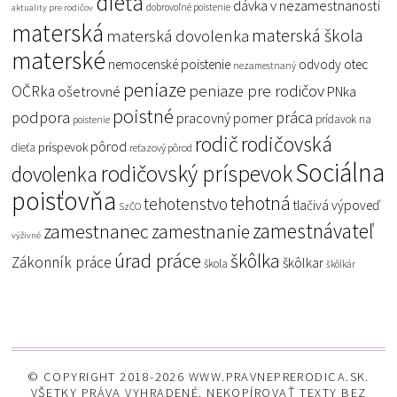
dieťa
dávka v nezamestnanosti
dobrovoľné poistenie
aktuality pre rodičov
materská
materská škola
materská dovolenka
materské
nemocenské poistenie
odvody
otec
nezamestnaný
peniaze
peniaze pre rodičov
OČRka
ošetrovné
PNka
poistné
podpora
práca
pracovný pomer
prídavok na
poistenie
rodič
rodičovská
pôrod
príspevok
dieťa
reťazový pôrod
Sociálna
rodičovský príspevok
dovolenka
poisťovňa
tehotná
tehotenstvo
tlačivá
výpoveď
SzČO
zamestnávateľ
zamestnanec
zamestnanie
výživné
úrad práce
škôlka
Zákonník práce
škôlkar
škola
škôlkár
© COPYRIGHT 2018-2026 WWW.PRAVNEPRERODICA.SK.
VŠETKY PRÁVA VYHRADENÉ. NEKOPÍROVAŤ TEXTY BEZ