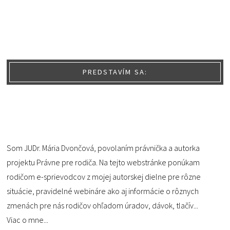
PREDSTAVÍM SA:
Som JUDr. Mária Dvončová, povolaním právnička a autorka
projektu Právne pre rodiča. Na tejto webstránke ponúkam
rodičom e-sprievodcov z mojej autorskej dielne pre rôzne
situácie, pravidelné webináre ako aj informácie o rôznych
zmenách pre nás rodičov ohľadom úradov, dávok, tlačív...
Viac o mne...