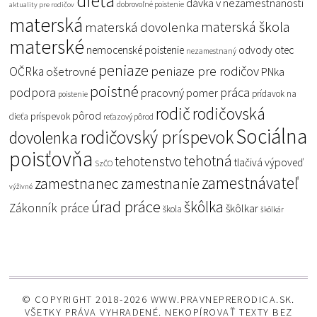
dieťa
dávka v nezamestnanosti
dobrovoľné poistenie
aktuality pre rodičov
materská
materská škola
materská dovolenka
materské
nemocenské poistenie
odvody
otec
nezamestnaný
peniaze
peniaze pre rodičov
OČRka
ošetrovné
PNka
poistné
podpora
práca
pracovný pomer
prídavok na
poistenie
rodič
rodičovská
pôrod
príspevok
dieťa
reťazový pôrod
Sociálna
rodičovský príspevok
dovolenka
poisťovňa
tehotná
tehotenstvo
tlačivá
výpoveď
SzČO
zamestnávateľ
zamestnanec
zamestnanie
výživné
úrad práce
škôlka
Zákonník práce
škôlkar
škola
škôlkár
© COPYRIGHT 2018-2026 WWW.PRAVNEPRERODICA.SK.
VŠETKY PRÁVA VYHRADENÉ. NEKOPÍROVAŤ TEXTY BEZ