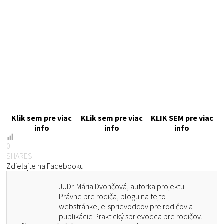
Klik sem pre viac
KLik sem pre viac
KLIK SEM pre viac
info
info
info
0
SHARES
Zdieľajte na Facebooku
JUDr. Mária Dvončová, autorka projektu
Právne pre rodiča, blogu na tejto
webstránke, e-sprievodcov pre rodičov a
publikácie Praktický sprievodca pre rodičov.