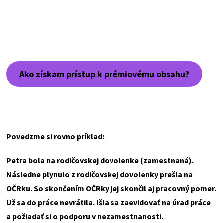
Ako získam prístup k prémiovému obsahu?
Povedzme si rovno príklad:
Petra bola na rodičovskej dovolenke (zamestnaná).
Následne plynulo z rodičovskej dovolenky prešla na
OČRku. So skončením OČRky jej skončil aj pracovný pomer.
Už sa do práce nevrátila. Išla sa zaevidovať na úrad práce
a požiadať si o podporu v nezamestnanosti.