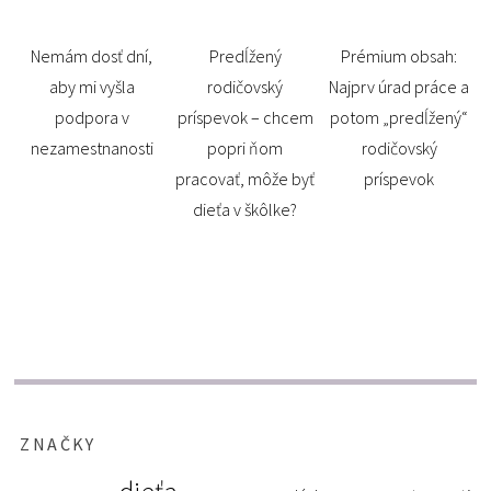
Nemám dosť dní,
Predĺžený
Prémium obsah:
aby mi vyšla
rodičovský
Najprv úrad práce a
podpora v
príspevok – chcem
potom „predĺžený“
nezamestnanosti
popri ňom
rodičovský
pracovať, môže byť
príspevok
dieťa v škôlke?
ZNAČKY