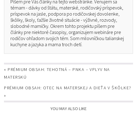
Píšem pre Vás články na tejto webstránke. Venujem sa
témam - dávky od štátu, materské, rodičovský príspevok,
príspevok na jasle, podpora po rodičovskej dovolenke,
škôlky, školy, ťažšie životné situácie - výživné, rozvody,
slobodné mamičky. Okrem tohto projektu píšem pre
články pre niektoré časopisy, organizujem webináre pre
rodičov ohľadom svojich tém. Som milovníčkou talianskej
kuchyne a jazyka a mama troch detí.
«
PRÉMIUM OBSAH: TEHOTNÁ – PNKA – VPLYV NA
MATERSKÚ
PRÉMIUM OBSAH: OTEC NA MATERSKEJ A DIEŤA V ŠKÔLKE?
»
YOU MAY ALSO LIKE