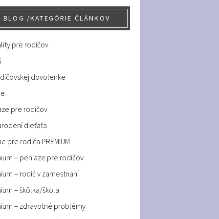
BLOG /KATEGÓRIE ČLÁNKOV
lity pre rodičov
G
odičovskej dovolenke
ne
aze pre rodičov
arodení dieťaťa
ne pre rodiča PRÉMIUM
ium – peniaze pre rodičov
ium – rodič v zamestnaní
ium – škôlka/škola
ium – zdravotné problémy