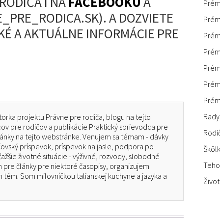
RODIČA I NA
FACEBOOKU
A
Prémi
_PRE_RODICA.SK). A DOZVIETE
Prém
KÉ A AKTUÁLNE INFORMÁCIE PRE
Prém
Prém
Prém
Prém
Prém
Rady
torka projektu Právne pre rodiča, blogu na tejto
v pre rodičov a publikácie Praktický sprievodca pre
Rodi
články na tejto webstránke. Venujem sa témam - dávky
čovský príspevok, príspevok na jasle, podpora po
Škôlk
ťažšie životné situácie - výživné, rozvody, slobodné
Teho
pre články pre niektoré časopisy, organizujem
 tém. Som milovníčkou talianskej kuchyne a jazyka a
Život