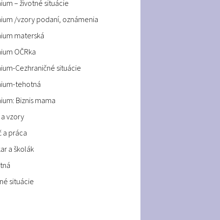
um – životné situácie
ium /vzory podaní, oznámenia
ium materská
ium OČRka
ium-Cezhraničné situácie
ium-tehotná
ium: Biznis mama
 a vzory
č a práca
ar a školák
tná
né situácie