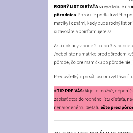
RODNÝ LIST DIEŤAŤA
sa vyzdvihuje na
m
pôrodnica
. Pozor nie podľa trvalého 
matriky i oznámi, kedy bude rodný list pr
si zavoláte a poinformujete sa.
Ak si doklady v bode 2 alebo 3 zabudnet
/neboli ste na matrike pred pôrodom kvôli
pôrode, čo pre mamičku po pôrode nie j
Predovšetkým pri súhlasnom vyhlásení rod
#TIP PRE VÁS:
Ak je to možné, odporúčam
zapísať otca do rodného listu dieťaťa, nav
nenarodenému dieťaťu
ešte pred pôr