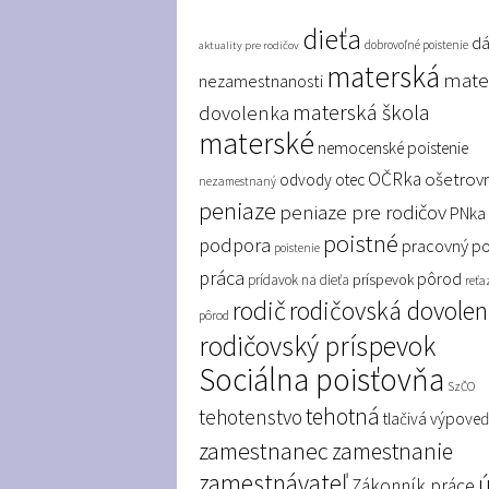
dieťa
dá
dobrovoľné poistenie
aktuality pre rodičov
materská
mate
nezamestnanosti
materská škola
dovolenka
materské
nemocenské poistenie
OČRka
ošetrov
odvody
otec
nezamestnaný
peniaze
peniaze pre rodičov
PNka
poistné
podpora
pracovný p
poistenie
práca
pôrod
príspevok
prídavok na dieťa
reťa
rodič
rodičovská dovole
pôrod
rodičovský príspevok
Sociálna poisťovňa
SzČO
tehotná
tehotenstvo
tlačivá
výpove
zamestnanec
zamestnanie
zamestnávateľ
Zákonník práce