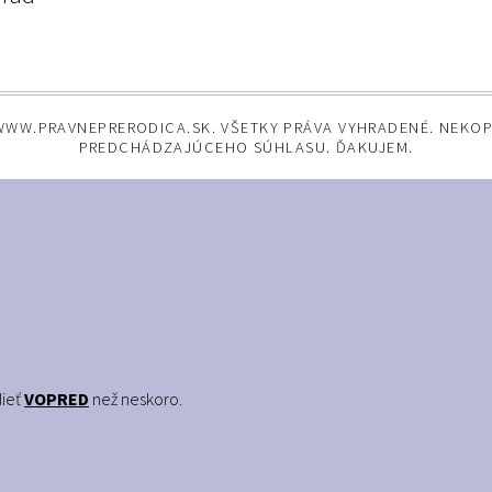
WWW.PRAVNEPRERODICA.SK. VŠETKY PRÁVA VYHRADENÉ. NEKO
PREDCHÁDZAJÚCEHO SÚHLASU. ĎAKUJEM.
dieť
VOPRED
než neskoro.