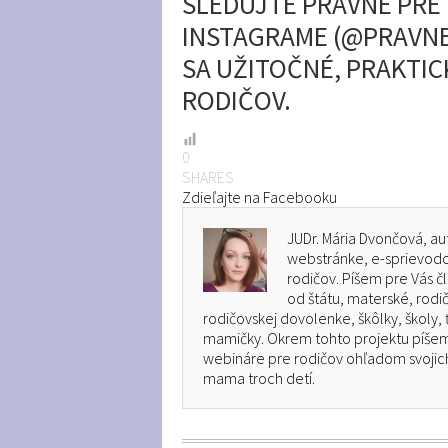
SLEDUJTE PRÁVNE PRE 
INSTAGRAME (@PRAVNE
SA UŽITOČNÉ, PRAKTIC
RODIČOV.
0
SHARES
Zdieľajte na Facebooku
JUDr. Mária Dvončová, au
webstránke, e-sprievodco
rodičov. Píšem pre Vás 
od štátu, materské, rodi
rodičovskej dovolenke, škôlky, školy, 
mamičky. Okrem tohto projektu píšem 
webináre pre rodičov ohľadom svojich
mama troch detí.