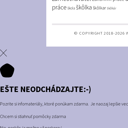
práce
škôlka
škôlkar
škola
škôlkár
© COPYRIGHT 2018-2026 
EŠTE NEODCHÁDZAJTE:-)
Pozrite si infomateriály, ktoré ponúkam zdarma. Je naozaj lepšie ve
Chcem si stiahnuť pomôcky zdarma
Nie, neskôr /a možno už neskoro/.