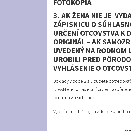
FOTOKÓPIA
3. AK ŽENA NIE JE VYD
ZÁPISNICU O SÚHLASN
URČENÍ OTCOVSTVA K D
ORIGINÁL – AK SAMOZR
UVEDENÝ NA RODNOM LI
UROBILI PRED PÔRODO
VYHLÁSENIE O OTCOVS
Doklady v bode 2 a 3 budete potrebovať, 
Obvykle je to nasledujúci deň po pôrode,
to najmä väčších miest.
Vyplníte mu tlačivo, na základe ktorého m
Pre