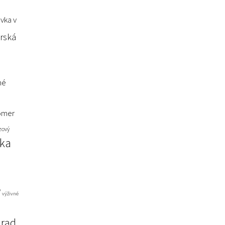
vka v
rská
né
omer
zový
nka
ď
výživné
úrad