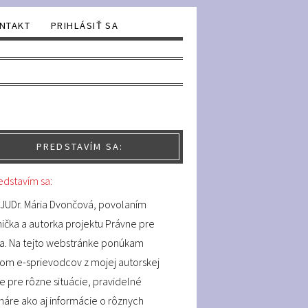
NTAKT
PRIHLÁSIŤ SA
PREDSTAVÍM SA:
JUDr. Mária Dvončová, povolaním
ička a autorka projektu Právne pre
ča. Na tejto webstránke ponúkam
čom e-sprievodcov z mojej autorskej
e pre rôzne situácie, pravidelné
áre ako aj informácie o rôznych