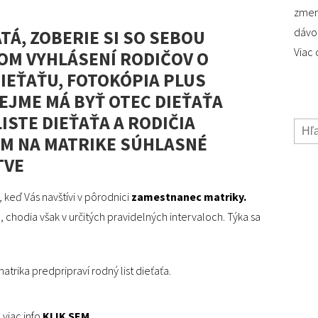
zmen
dávok
ATÁ, ZOBERIE SI SO SEBOU
Viac 
OM VYHLÁSENÍ RODIČOV O
IEŤAŤU, FOTOKÓPIA PLUS
EJME MÁ BYŤ OTEC DIEŤAŤA
STE DIEŤAŤA A RODIČIA
M NA MATRIKE SÚHLASNÉ
TVE
keď Vás navštívi v pôrodnici
zamestnanec matriky.
 chodia však v určitých pravidelných intervaloch. Týka sa
atrika predpripraví rodný list dieťaťa.
 viac info
KLIK SEM.