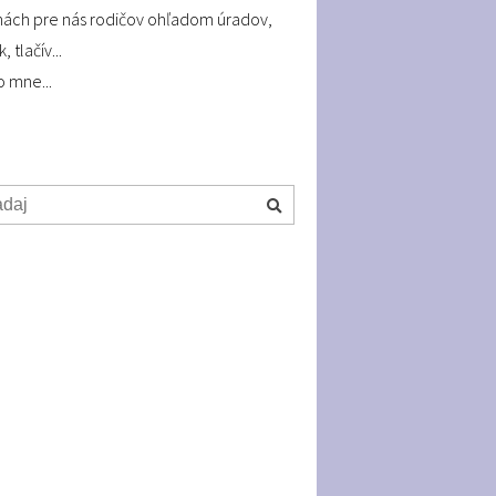
ách pre nás rodičov ohľadom úradov,
, tlačív...
o mne...