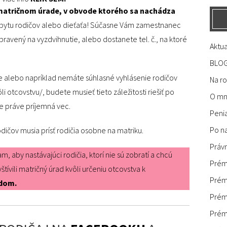
atričnom úrade, v obvode ktorého sa nachádza
pobytu rodičov alebo dieťaťa! Súčasne Vám zamestnanec
ipravený na vyzdvihnutie, alebo dostanete tel. č., na ktoré
Aktua
BLO
e alebo napríklad nemáte súhlasné vyhlásenie rodičov
Na r
 otcovstvu/, budete musieť tieto záležitosti riešiť po
O m
e práve príjemná vec.
Peni
Po n
ičov musia prísť rodičia osobne na matriku.
Práv
, aby nastávajúci rodičia, ktorí nie sú zobratí a chcú
Prém
štívili matričný úrad kvôli určeniu otcovstva k
Prém
odom.
Prém
Prém