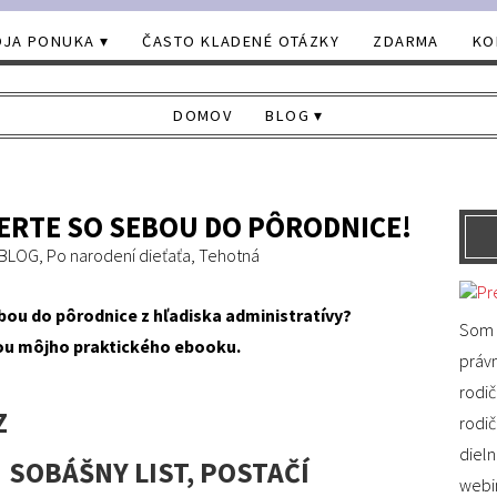
JA PONUKA
ČASTO KLADENÉ OTÁZKY
ZDARMA
KO
DOMOV
BLOG
BERTE SO SEBOU DO PÔRODNICE!
BLOG
,
Po narodení dieťaťa
,
Tehotná
ebou do pôrodnice z hľadiska administratívy?
Som 
ou môjho praktického ebooku.
právn
rodi
Z
rodi
dieln
– SOBÁŠNY LIST, POSTAČÍ
webin