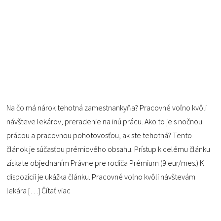
Na čo má nárok tehotná zamestnankyňa? Pracovné voľno kvôli
návšteve lekárov, preradenie na inú prácu. Ako to je s nočnou
prácou a pracovnou pohotovosťou, ak ste tehotná? Tento
článok je súčasťou prémiového obsahu. Prístup k celému článku
získate objednaním Právne pre rodiča Prémium (9 eur/mes.) K
dispozícii je ukážka článku. Pracovné voľno kvôli návštevám
lekára […]
Čítať viac