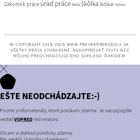
úrad práce
škôlka
Zákonník práce
škôlkar
škola
škôlkár
© COPYRIGHT 2018-2026 WWW.PRAVNEPRERODICA.SK.
VŠETKY PRÁVA VYHRADENÉ. NEKOPÍROVAŤ TEXTY BEZ
MÔJHO PREDCHÁDZAJÚCEHO SÚHLASU. ĎAKUJEM.
EŠTE NEODCHÁDZAJTE:-)
Pozrite si infomateriály, ktoré ponúkam zdarma. Je naozaj lepšie
vedieť
VOPRED
než neskoro.
Chcem si stiahnuť pomôcky zdarma
Nie, neskôr /a možno už neskoro/.