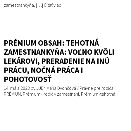
zamestnankyňa, […]
Čítať viac
PRÉMIUM OBSAH: TEHOTNÁ
ZAMESTNANKYŇA: VOĽNO KVÔLI
LEKÁROVI, PRERADENIE NA INÚ
PRÁCU, NOČNÁ PRÁCA I
POHOTOVOSŤ
14. mája 2023
by
JUDr. Mária Dvončová
/
Právne pre rodiča
PRÉMIUM
,
Prémium - rodič v zamestnaní
,
Prémium-tehotná