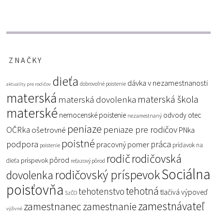
ZNAČKY
dieťa
dávka v nezamestnanosti
dobrovoľné poistenie
aktuality pre rodičov
materská
materská škola
materská dovolenka
materské
nemocenské poistenie
odvody
otec
nezamestnaný
peniaze
peniaze pre rodičov
OČRka
ošetrovné
PNka
poistné
podpora
práca
pracovný pomer
prídavok na
poistenie
rodič
rodičovská
pôrod
príspevok
dieťa
reťazový pôrod
Sociálna
rodičovský príspevok
dovolenka
poisťovňa
tehotná
tehotenstvo
tlačivá
výpoveď
SzČO
zamestnávateľ
zamestnanec
zamestnanie
výživné