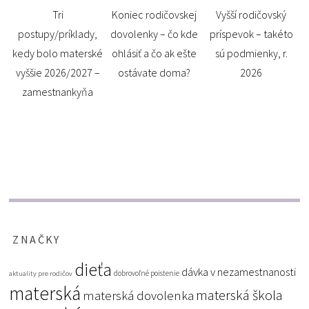
Tri
Koniec rodičovskej
Vyšší rodičovský
postupy/príklady,
dovolenky – čo kde
príspevok – takéto
kedy bolo materské
ohlásiť a čo ak ešte
sú podmienky, r.
vyššie 2026/2027 –
ostávate doma?
2026
zamestnankyňa
ZNAČKY
dieťa
dávka v nezamestnanosti
dobrovoľné poistenie
aktuality pre rodičov
materská
materská škola
materská dovolenka