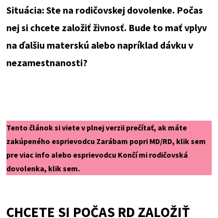
Situácia: Ste na rodičovskej dovolenke. Počas
nej si chcete založiť živnosť. Bude to mať vplyv
na ďalšiu materskú alebo napríklad dávku v
nezamestnanosti?
Tento článok si viete v plnej verzii prečítať, ak máte
zakúpeného
esprievodcu Zarábam popri MD/RD, klik sem
pre viac info
alebo esprievodcu Končí mi rodičovská
dovolenka,
klik sem.
CHCETE SI POČAS RD ZALOŽIŤ