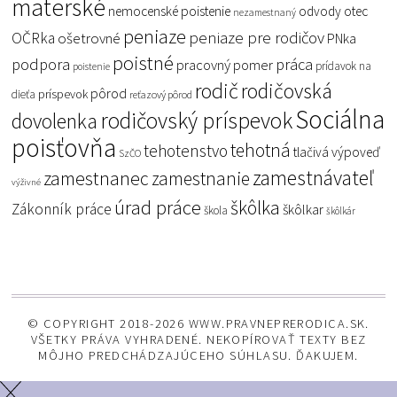
materské
nemocenské poistenie
odvody
otec
nezamestnaný
peniaze
peniaze pre rodičov
OČRka
ošetrovné
PNka
poistné
podpora
práca
pracovný pomer
prídavok na
poistenie
rodič
rodičovská
pôrod
príspevok
dieťa
reťazový pôrod
Sociálna
rodičovský príspevok
dovolenka
poisťovňa
tehotná
tehotenstvo
tlačivá
výpoveď
SzČO
zamestnávateľ
zamestnanec
zamestnanie
výživné
úrad práce
škôlka
Zákonník práce
škôlkar
škola
škôlkár
© COPYRIGHT 2018-2026 WWW.PRAVNEPRERODICA.SK.
VŠETKY PRÁVA VYHRADENÉ. NEKOPÍROVAŤ TEXTY BEZ
MÔJHO PREDCHÁDZAJÚCEHO SÚHLASU. ĎAKUJEM.