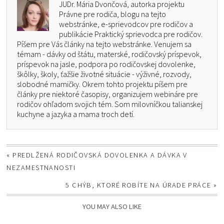
JUDr. Mária Dvončová, autorka projektu
Právne pre rodiča, blogu na tejto
webstránke, e-sprievodcov pre rodičov a
publikácie Praktický sprievodca pre rodičov.
Píšem pre Vás články na tejto webstránke. Venujem sa
témam - dávky od štátu, materské, rodičovský príspevok,
príspevok na jasle, podpora po rodičovskej dovolenke,
škôlky, školy, ťažšie životné situácie - výživné, rozvody,
slobodné mamičky. Okrem tohto projektu píšem pre
články pre niektoré časopisy, organizujem webináre pre
rodičov ohľadom svojich tém. Som milovníčkou talianskej
kuchyne a jazyka a mama troch detí.
«
PREDLŽENÁ RODIČOVSKÁ DOVOLENKA A DÁVKA V
NEZAMESTNANOSTI
5 CHÝB, KTORÉ ROBÍTE NA ÚRADE PRÁCE
»
YOU MAY ALSO LIKE