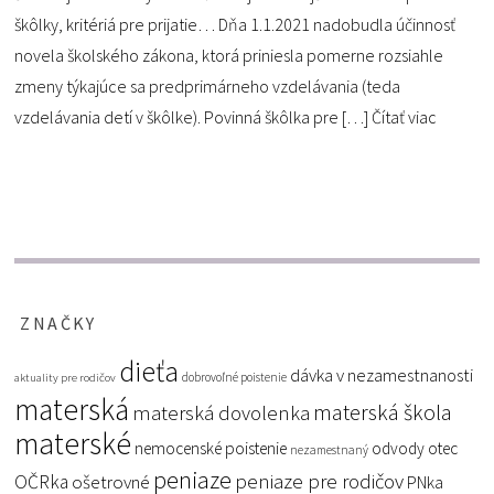
škôlky, kritériá pre prijatie… Dňa 1.1.2021 nadobudla účinnosť
novela školského zákona, ktorá priniesla pomerne rozsiahle
zmeny týkajúce sa predprimárneho vzdelávania (teda
vzdelávania detí v škôlke). Povinná škôlka pre […]
Čítať viac
ZNAČKY
dieťa
dávka v nezamestnanosti
dobrovoľné poistenie
aktuality pre rodičov
materská
materská škola
materská dovolenka
materské
nemocenské poistenie
odvody
otec
nezamestnaný
peniaze
peniaze pre rodičov
OČRka
ošetrovné
PNka