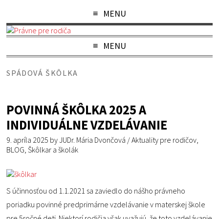
MENU
MENU
SPÁDOVÁ ŠKÔLKA
POVINNÁ ŠKÔLKA 2025 A
INDIVIDUÁLNE VZDELÁVANIE
9. apríla 2025
by
JUDr. Mária Dvončová
/
Aktuality pre rodičov
,
BLOG
,
Škôlkar a školák
S účinnosťou od 1.1.2021 sa zaviedlo do nášho právneho
poriadku povinné predprimárne vzdelávanie v materskej škole
pre 5ročné deti. Niektorí rodičia však uvažujú, že toto vzdelávanie