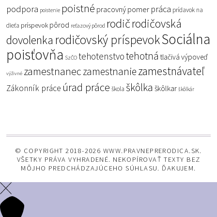
poistné
podpora
práca
pracovný pomer
prídavok na
poistenie
rodič
rodičovská
pôrod
príspevok
dieťa
reťazový pôrod
Sociálna
rodičovský príspevok
dovolenka
poisťovňa
tehotná
tehotenstvo
tlačivá
výpoveď
SzČO
zamestnávateľ
zamestnanec
zamestnanie
výživné
úrad práce
škôlka
Zákonník práce
škôlkar
škola
škôlkár
© COPYRIGHT 2018-2026 WWW.PRAVNEPRERODICA.SK.
VŠETKY PRÁVA VYHRADENÉ. NEKOPÍROVAŤ TEXTY BEZ
MÔJHO PREDCHÁDZAJÚCEHO SÚHLASU. ĎAKUJEM.