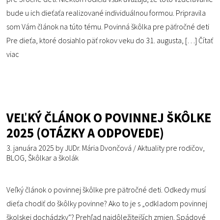
bude u ich dieťaťa realizované individuálnou formou. Pripravila
som Vám článok na túto tému. Povinná škôlka pre päťročné deti
Pre dieťa, ktoré dosiahlo päť rokov veku do 31. augusta, […]
Čítať
viac
VEĽKÝ ČLÁNOK O POVINNEJ ŠKÔLKE
2025 (OTÁZKY A ODPOVEDE)
3. januára 2025
by
JUDr. Mária Dvončová
/
Aktuality pre rodičov
,
BLOG
,
Škôlkar a školák
Veľký článok o povinnej škôlke pre pätročné deti. Odkedy musí
dieťa chodiť do škôlky povinne? Ako to je s „odkladom povinnej
školskej dochádzky“? Prehľad najdôležitejších zmien. Spádové