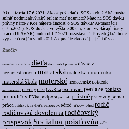
Aktualizácia 17.6.2021: Ako si požiadať o SOS dávku? Aké musíte
splniť podmienky? Aký príjem mať nesmiete? Máte na SOS dávku
právny nárok? Kde nájdete žiadosť o SOS dávku? Aktualizácia
(17.6.2021): SOS dotácia vo výške 300 eur, ktorú vyplácajú úrady
práce (UPSVAR) bude od 1.7.2021 pozastavená. Poslednýkrát bude
vyplatená za jún v júli 2021.Ak podáte žiadosť […]
Čítať viac
Značky
dieťa
dávka v
dobrovoľné poistenie
aktuality pre rodičov
materská
materská dovolenka
nezamestnanosti
materské
materská škola
nemocenské poistenie
peniaze
peniaze
OČRka
ošetrovné
odvody
otec
nezamestnaný
poistné
pre rodičov
podpora
pracovný pomer
PNka
poistenie
rodič
práca
pôrod
prídavok na dieťa
príspevok
reťazový pôrod
rodičovský
rodičovská dovolenka
Sociálna poisťovňa
príspevok
SzČO