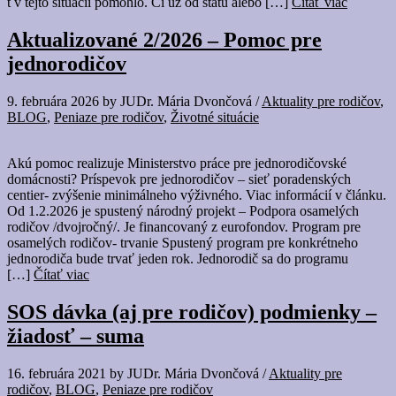
t v tejto situácii pomohlo. Či už od štátu alebo […]
Čítať viac
Aktualizované 2/2026 – Pomoc pre
jednorodičov
9. februára 2026
by
JUDr. Mária Dvončová
/
Aktuality pre rodičov
,
BLOG
,
Peniaze pre rodičov
,
Životné situácie
Akú pomoc realizuje Ministerstvo práce pre jednorodičovské
domácnosti? Príspevok pre jednorodičov – sieť poradenských
centier- zvýšenie minimálneho výživného. Viac informácií v článku.
Od 1.2.2026 je spustený národný projekt – Podpora osamelých
rodičov /dvojročný/. Je financovaný z eurofondov. Program pre
osamelých rodičov- trvanie Spustený program pre konkrétneho
jednorodiča bude trvať jeden rok. Jednorodič sa do programu
[…]
Čítať viac
SOS dávka (aj pre rodičov) podmienky –
žiadosť – suma
16. februára 2021
by
JUDr. Mária Dvončová
/
Aktuality pre
rodičov
,
BLOG
,
Peniaze pre rodičov