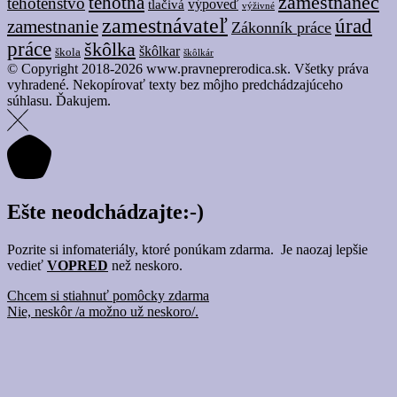
tehotná
zamestnanec
tehotenstvo
tlačivá
výpoveď
výživné
zamestnávateľ
úrad
zamestnanie
Zákonník práce
práce
škôlka
škôlkar
škola
škôlkár
© Copyright 2018-2026 www.pravneprerodica.sk. Všetky práva
vyhradené. Nekopírovať texty bez môjho predchádzajúceho
súhlasu. Ďakujem.
Ešte neodchádzajte:-)
Pozrite si infomateriály, ktoré ponúkam zdarma. Je naozaj lepšie
vedieť
VOPRED
než neskoro.
Chcem si stiahnuť pomôcky zdarma
Nie, neskôr /a možno už neskoro/.