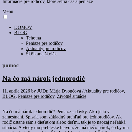
Informácie pre rodičov, ktoré šetria čas a peniaze
Menu
DOMOV
BLOG
Tehotná
Peniaze pre rodičov
Aktuality pre rodičov
Škôlkar a školák
pomoc
Na čo má nárok jednorodič
11. apríla 2026
by
JUDr. Mária Dvončová
/
Aktuality pre rodičov
,
BLOG
,
Peniaze pre rodičov
,
Životné situácie
Na čo má nárok jednorodič? Peniaze – dávky. Ako je to v
zamestnaní. Spísala som základný prehľad pre jednorodičov. Ak
rodič ostane sám s dieťaťom alebo deťmi, tak je to naozaj neľahká
situácia. A vtedy mu prebleske hlavou, že má niečo nárok, čo by mu