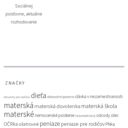
Sociálnej
poisťovne, aktuálne
rozhodovanie
ZNAČKY
dieťa
dávka v nezamestnanosti
dobrovoľné poistenie
aktuality pre rodičov
materská
materská škola
materská dovolenka
materské
nemocenské poistenie
odvody
otec
nezamestnaný
peniaze
peniaze pre rodičov
OČRka
ošetrovné
PNka