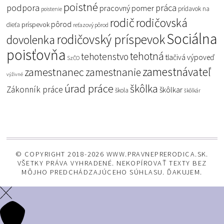
poistné
podpora
práca
pracovný pomer
prídavok na
poistenie
rodič
rodičovská
pôrod
príspevok
dieťa
reťazový pôrod
Sociálna
rodičovský príspevok
dovolenka
poisťovňa
tehotná
tehotenstvo
tlačivá
výpoveď
SzČO
zamestnávateľ
zamestnanec
zamestnanie
výživné
úrad práce
škôlka
Zákonník práce
škôlkar
škola
škôlkár
© COPYRIGHT 2018-2026 WWW.PRAVNEPRERODICA.SK.
VŠETKY PRÁVA VYHRADENÉ. NEKOPÍROVAŤ TEXTY BEZ
MÔJHO PREDCHÁDZAJÚCEHO SÚHLASU. ĎAKUJEM.