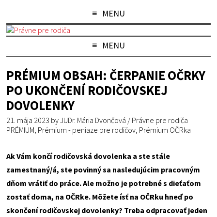
MENU
MENU
PRÉMIUM OBSAH: ČERPANIE OČRKY
PO UKONČENÍ RODIČOVSKEJ
DOVOLENKY
21. mája 2023
by
JUDr. Mária Dvončová
/
Právne pre rodiča
PRÉMIUM
,
Prémium - peniaze pre rodičov
,
Prémium OČRka
Ak Vám končí rodičovská dovolenka a ste stále
zamestnaný/á, ste povinný sa nasledujúcim pracovným
dňom vrátiť do práce. Ale možno je potrebné s dieťaťom
zostať doma, na OČRke. Môžete ísť na OČRku hneď po
skončení rodičovskej dovolenky? Treba odpracovať jeden