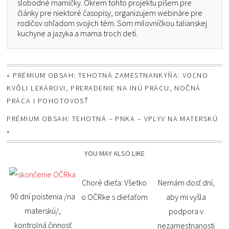
slobodné mamičky. Okrem tohto projektu píšem pre
články pre niektoré časopisy, organizujem webináre pre
rodičov ohľadom svojich tém. Som milovníčkou talianskej
kuchyne a jazyka a mama troch detí.
«
PRÉMIUM OBSAH: TEHOTNÁ ZAMESTNANKYŇA: VOĽNO
KVÔLI LEKÁROVI, PRERADENIE NA INÚ PRÁCU, NOČNÁ
PRÁCA I POHOTOVOSŤ
PRÉMIUM OBSAH: TEHOTNÁ – PNKA – VPLYV NA MATERSKÚ
»
YOU MAY ALSO LIKE
Choré dieťa: Všetko
Nemám dosť dní,
90 dní poistenia /na
o OČRke s dieťaťom
aby mi vyšla
materskú/,
podpora v
kontrolná činnosť
nezamestnanosti