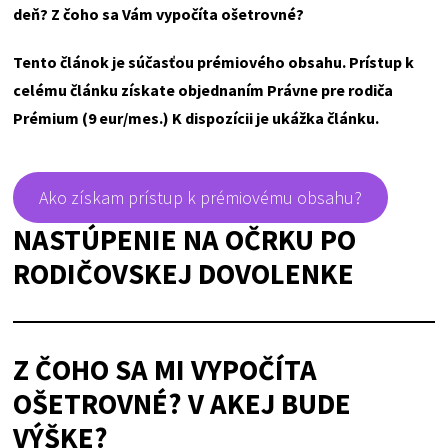
deň? Z čoho sa Vám vypočíta ošetrovné?
Tento článok je súčasťou prémiového obsahu. Prístup k
celému článku získate objednaním Právne pre rodiča
Prémium (9 eur/mes.) K dispozícii je ukážka článku.
Ako získam prístup k prémiovému obsahu?
NASTÚPENIE NA OČRKU PO
RODIČOVSKEJ DOVOLENKE
Z ČOHO SA MI VYPOČÍTA
OŠETROVNÉ? V AKEJ BUDE
VÝŠKE?