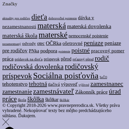
Značky
dieťa
dávka v
dobrovoľné poistenie
aktuality pre rodičov
materská
materská dovolenka
nezamestnanosti
materské
materská škola
nemocenské poistenie
peniaze
peniaze
OČRka
ošetrovné
odvody
otec
nezamestnaný
poistné
pre rodičov
podpora
pracovný pomer
PNka
poistenie
rodič
práca
pôrod
prídavok na dieťa
príspevok
reťazový pôrod
rodičovský
rodičovská dovolenka
Sociálna poisťovňa
príspevok
SzČO
tehotná
zamestnanec
tehotenstvo
tlačivá
výpoveď
výživné
zamestnávateľ
úrad
zamestnanie
Zákonník práce
práce
škôlka
škôlkar
škola
škôlkár
© Copyright 2018-2026 www.pravneprerodica.sk. Všetky práva
vyhradené. Nekopírovať texty bez môjho predchádzajúceho
súhlasu. Ďakujem.