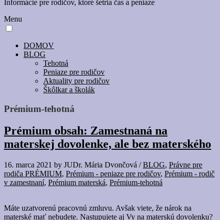
Informácie pre rodičov, ktoré šetria čas a peniaze
Menu
DOMOV
BLOG
Tehotná
Peniaze pre rodičov
Aktuality pre rodičov
Škôlkar a školák
Prémium-tehotná
Prémium obsah: Zamestnaná na
materskej dovolenke, ale bez materského
16. marca 2021
by
JUDr. Mária Dvončová
/
BLOG
,
Právne pre
rodiča PRÉMIUM
,
Prémium - peniaze pre rodičov
,
Prémium - rodič
v zamestnaní
,
Prémium materská
,
Prémium-tehotná
Máte uzatvorenú pracovnú zmluvu. Avšak viete, že nárok na
materské mať nebudete. Nastupujete aj Vy na materskú dovolenku?