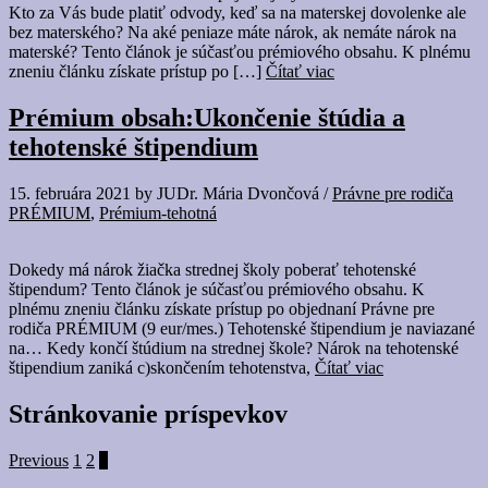
Kto za Vás bude platiť odvody, keď sa na materskej dovolenke ale
bez materského? Na aké peniaze máte nárok, ak nemáte nárok na
materské? Tento článok je súčasťou prémiového obsahu. K plnému
zneniu článku získate prístup po […]
Čítať viac
Prémium obsah:Ukončenie štúdia a
tehotenské štipendium
15. februára 2021
by
JUDr. Mária Dvončová
/
Právne pre rodiča
PRÉMIUM
,
Prémium-tehotná
Dokedy má nárok žiačka strednej školy poberať tehotenské
štipendum? Tento článok je súčasťou prémiového obsahu. K
plnému zneniu článku získate prístup po objednaní Právne pre
rodiča PRÉMIUM (9 eur/mes.) Tehotenské štipendium je naviazané
na… Kedy končí štúdium na strednej škole? Nárok na tehotenské
štipendium zaniká c)skončením tehotenstva,
Čítať viac
Stránkovanie príspevkov
Previous
1
2
3