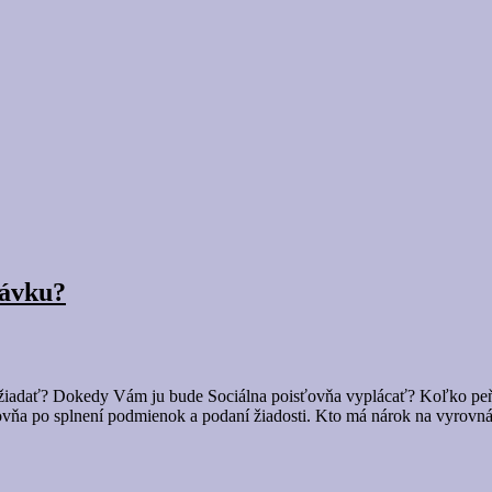
dávku?
žiadať? Dokedy Vám ju bude Sociálna poisťovňa vyplácať? Koľko peň
ťovňa po splnení podmienok a podaní žiadosti. Kto má nárok na vyro