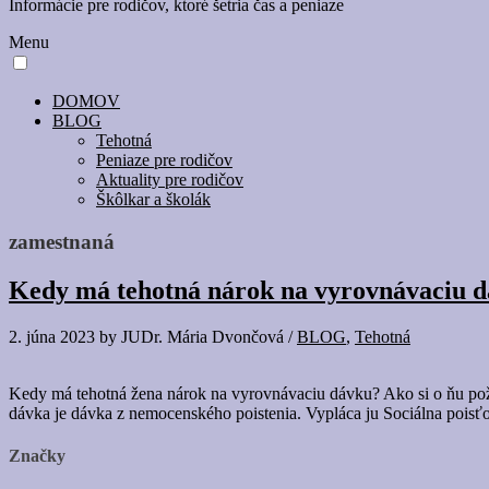
Informácie pre rodičov, ktoré šetria čas a peniaze
Menu
DOMOV
BLOG
Tehotná
Peniaze pre rodičov
Aktuality pre rodičov
Škôlkar a školák
zamestnaná
Kedy má tehotná nárok na vyrovnávaciu 
2. júna 2023
by
JUDr. Mária Dvončová
/
BLOG
,
Tehotná
Kedy má tehotná žena nárok na vyrovnávaciu dávku? Ako si o ňu po
dávka je dávka z nemocenského poistenia. Vypláca ju Sociálna pois
Značky