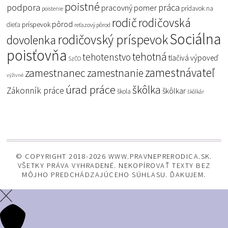
poistné
podpora
práca
pracovný pomer
prídavok na
poistenie
rodič
rodičovská
pôrod
príspevok
dieťa
reťazový pôrod
Sociálna
rodičovský príspevok
dovolenka
poisťovňa
tehotná
tehotenstvo
tlačivá
výpoveď
SzČO
zamestnávateľ
zamestnanec
zamestnanie
výživné
úrad práce
škôlka
Zákonník práce
škôlkar
škola
škôlkár
© COPYRIGHT 2018-2026 WWW.PRAVNEPRERODICA.SK.
VŠETKY PRÁVA VYHRADENÉ. NEKOPÍROVAŤ TEXTY BEZ
MÔJHO PREDCHÁDZAJÚCEHO SÚHLASU. ĎAKUJEM.