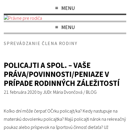
MENU
MENU
SPREVÁDZANIE ČLENA RODINY
POLICAJTI A SPOL. – VAŠE
PRÁVA/POVINNOSTI/PENIAZE V
PRÍPADE RODINNÝCH ZÁLEŽITOSTÍ
21. februára 2020
by
JUDr. Mária Dvončová
/
BLOG
Koľko dní môže čerpať OČrku policajt/ka? Kedy nastupuje na
materskú dovolenku policajtka? Majú policajti nárok na rekreačný
poukaz alebo príspevok na športovú činnosť dieťaťa? Už