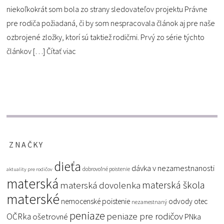
niekoľkokrát som bola zo strany sledovateľov projektu Právne
pre rodiča požiadaná, či by som nespracovala článok aj pre naše
ozbrojené zložky, ktorí sú taktiež rodičmi. Prvý zo série týchto
článkov […]
Čítať viac
ZNAČKY
dieťa
dávka v nezamestnanosti
dobrovoľné poistenie
aktuality pre rodičov
materská
materská škola
materská dovolenka
materské
nemocenské poistenie
odvody
otec
nezamestnaný
peniaze
peniaze pre rodičov
OČRka
ošetrovné
PNka