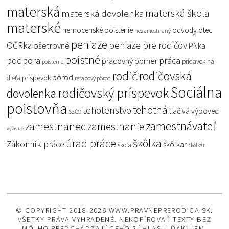
materská
materská škola
materská dovolenka
materské
nemocenské poistenie
odvody
otec
nezamestnaný
peniaze
peniaze pre rodičov
OČRka
ošetrovné
PNka
poistné
podpora
práca
pracovný pomer
prídavok na
poistenie
rodič
rodičovská
pôrod
príspevok
dieťa
reťazový pôrod
Sociálna
rodičovský príspevok
dovolenka
poisťovňa
tehotná
tehotenstvo
tlačivá
výpoveď
SzČO
zamestnávateľ
zamestnanec
zamestnanie
výživné
úrad práce
škôlka
Zákonník práce
škôlkar
škola
škôlkár
© COPYRIGHT 2018-2026 WWW.PRAVNEPRERODICA.SK.
VŠETKY PRÁVA VYHRADENÉ. NEKOPÍROVAŤ TEXTY BEZ
MÔJHO PREDCHÁDZAJÚCEHO SÚHLASU. ĎAKUJEM.