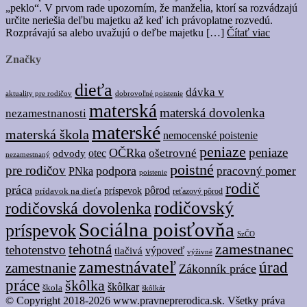
„peklo“. V prvom rade upozorním, že manželia, ktorí sa rozvádzajú
určite neriešia deľbu majetku až keď ich právoplatne rozvedú.
Rozprávajú sa alebo uvažujú o deľbe majetku […]
Čítať viac
Značky
dieťa
dávka v
dobrovoľné poistenie
aktuality pre rodičov
materská
materská dovolenka
nezamestnanosti
materské
materská škola
nemocenské poistenie
peniaze
peniaze
OČRka
ošetrovné
odvody
otec
nezamestnaný
poistné
pre rodičov
podpora
pracovný pomer
PNka
poistenie
rodič
práca
pôrod
prídavok na dieťa
príspevok
reťazový pôrod
rodičovský
rodičovská dovolenka
Sociálna poisťovňa
príspevok
SzČO
tehotná
zamestnanec
tehotenstvo
tlačivá
výpoveď
výživné
zamestnávateľ
úrad
zamestnanie
Zákonník práce
práce
škôlka
škôlkar
škola
škôlkár
© Copyright 2018-2026 www.pravneprerodica.sk. Všetky práva