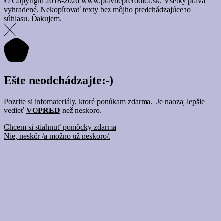
© Copyright 2018-2026 www.pravneprerodica.sk. Všetky práva
vyhradené. Nekopírovať texty bez môjho predchádzajúceho
súhlasu. Ďakujem.
Ešte neodchádzajte:-)
Pozrite si infomateriály, ktoré ponúkam zdarma. Je naozaj lepšie
vedieť
VOPRED
než neskoro.
Chcem si stiahnuť pomôcky zdarma
Nie, neskôr /a možno už neskoro/.