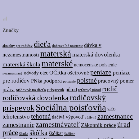
Značky
dieťa
dávka v
dobrovoľné poistenie
aktuality pre rodičov
materská
materská dovolenka
nezamestnanosti
materské
materská škola
nemocenské poistenie
peniaze
peniaze
OČRka
ošetrovné
odvody
otec
nezamestnaný
poistné
pre rodičov
podpora
pracovný pomer
PNka
poistenie
rodič
práca
pôrod
prídavok na dieťa
príspevok
reťazový pôrod
rodičovský
rodičovská dovolenka
Sociálna poisťovňa
príspevok
SzČO
tehotná
zamestnanec
tehotenstvo
tlačivá
výpoveď
výživné
zamestnávateľ
úrad
zamestnanie
Zákonník práce
práce
škôlka
škôlkar
škola
škôlkár