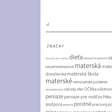
ZNAČKY
dieťa
dá
dobrovoľné poistenie
aktuality pre rodičov
materská
mate
nezamestnanosti
materská škola
dovolenka
materské
nemocenské poistenie
OČRka
ošetrov
odvody
otec
nezamestnaný
peniaze
peniaze pre rodičov
PNka
poistné
podpora
pracovný p
poistenie
práca
pôrod