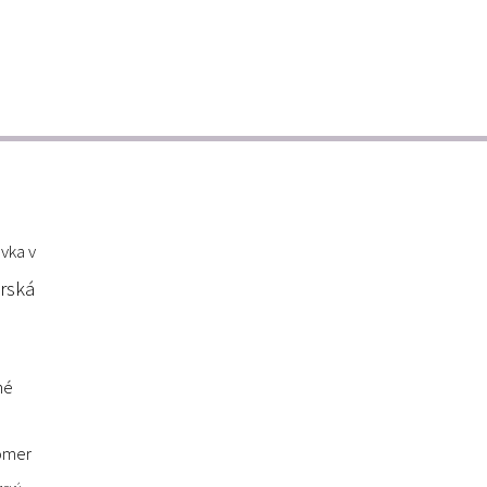
vka v
rská
né
omer