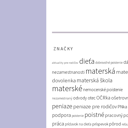
ZNAČKY
dieťa
dá
dobrovoľné poistenie
aktuality pre rodičov
materská
mate
nezamestnanosti
materská škola
dovolenka
materské
nemocenské poistenie
OČRka
ošetrov
odvody
otec
nezamestnaný
peniaze
peniaze pre rodičov
PNka
poistné
podpora
pracovný p
poistenie
práca
pôrod
príspevok
prídavok na dieťa
reťa