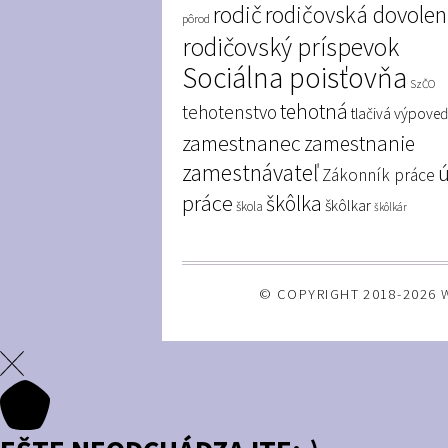
rodič
rodičovská dovole
pôrod
rodičovský príspevok
Sociálna poisťovňa
SzČO
tehotná
tehotenstvo
tlačivá
výpove
zamestnanec
zamestnanie
zamestnávateľ
Zákonník práce
práce
škôlka
škôlkar
škola
škôlkár
© COPYRIGHT 2018-2026 