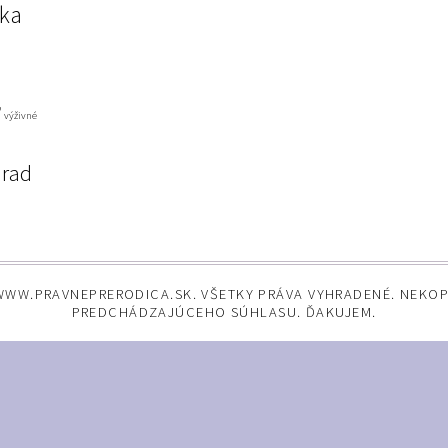
nka
ď
výživné
úrad
WWW.PRAVNEPRERODICA.SK. VŠETKY PRÁVA VYHRADENÉ. NEKO
PREDCHÁDZAJÚCEHO SÚHLASU. ĎAKUJEM.