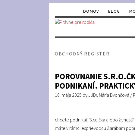
DOMOV
BLOG
MO
OBCHODNÝ REGISTER
POROVNANIE S.R.O.ČK
PODNIKANÍ. PRAKTICK
16. mája 2025
by
JUDr. Mária Dvončová
/
chcete podnikať. S.r.o.čka alebo živnosť
máte v rámci esprievodcu Zarábam popri M