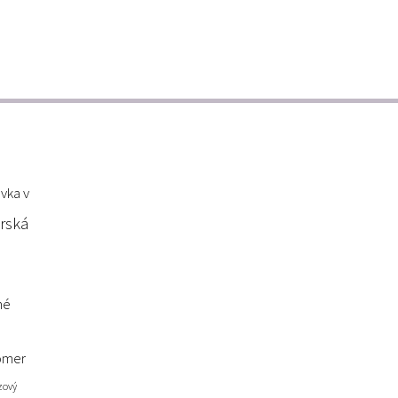
vka v
rská
né
omer
zový