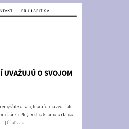
NTAKT
PRIHLÁSIŤ SA
RÍ UVAŽUJÚ O SVOJOM
emýšľate o tom, ktorú formu zvoliť ak
kom článku. Plný prístup k tomuto článku
 […]
Čítať viac