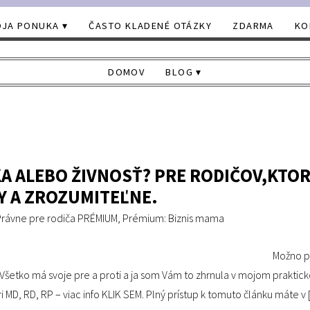
JA PONUKA
ČASTO KLADENÉ OTÁZKY
ZDARMA
KO
DOMOV
BLOG
A ALEBO ŽIVNOSŤ? PRE RODIČOV,KTO
Y A ZROZUMITEĽNE.
Právne pre rodiča PRÉMIUM
,
Prémium: Biznis mama
Možno pr
? Všetko má svoje pre a proti a ja som Vám to zhrnula v mojom praktic
D, RD, RP – viac info KLIK SEM. Plný prístup k tomuto článku máte v