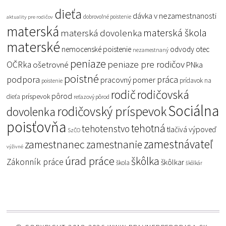
dieťa
dávka v nezamestnanosti
dobrovoľné poistenie
aktuality pre rodičov
materská
materská škola
materská dovolenka
materské
nemocenské poistenie
odvody
otec
nezamestnaný
peniaze
peniaze pre rodičov
OČRka
ošetrovné
PNka
poistné
podpora
práca
pracovný pomer
prídavok na
poistenie
rodič
rodičovská
pôrod
príspevok
dieťa
reťazový pôrod
Sociálna
rodičovský príspevok
dovolenka
poisťovňa
tehotná
tehotenstvo
tlačivá
výpoveď
SzČO
zamestnávateľ
zamestnanec
zamestnanie
výživné
úrad práce
škôlka
Zákonník práce
škôlkar
škola
škôlkár