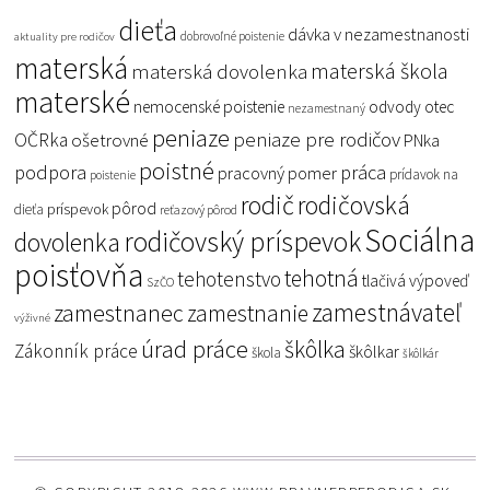
dieťa
dávka v nezamestnanosti
dobrovoľné poistenie
aktuality pre rodičov
materská
materská škola
materská dovolenka
materské
nemocenské poistenie
odvody
otec
nezamestnaný
peniaze
peniaze pre rodičov
OČRka
ošetrovné
PNka
poistné
podpora
práca
pracovný pomer
prídavok na
poistenie
rodič
rodičovská
pôrod
príspevok
dieťa
reťazový pôrod
Sociálna
rodičovský príspevok
dovolenka
poisťovňa
tehotná
tehotenstvo
tlačivá
výpoveď
SzČO
zamestnávateľ
zamestnanec
zamestnanie
výživné
úrad práce
škôlka
Zákonník práce
škôlkar
škola
škôlkár