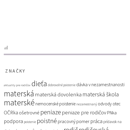
ZNAČKY
dieťa
dávka v nezamestnanosti
dobrovoľné poistenie
aktuality pre rodičov
materská
materská škola
materská dovolenka
materské
nemocenské poistenie
odvody
otec
nezamestnaný
peniaze
peniaze pre rodičov
OČRka
ošetrovné
PNka
poistné
podpora
práca
pracovný pomer
prídavok na
poistenie
rodič