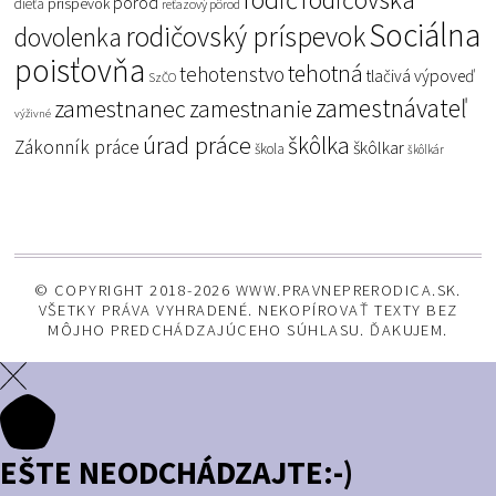
rodičovská
pôrod
príspevok
dieťa
reťazový pôrod
Sociálna
rodičovský príspevok
dovolenka
poisťovňa
tehotná
tehotenstvo
tlačivá
výpoveď
SzČO
zamestnávateľ
zamestnanec
zamestnanie
výživné
úrad práce
škôlka
Zákonník práce
škôlkar
škola
škôlkár
© COPYRIGHT 2018-2026 WWW.PRAVNEPRERODICA.SK.
VŠETKY PRÁVA VYHRADENÉ. NEKOPÍROVAŤ TEXTY BEZ
MÔJHO PREDCHÁDZAJÚCEHO SÚHLASU. ĎAKUJEM.
EŠTE NEODCHÁDZAJTE:-)