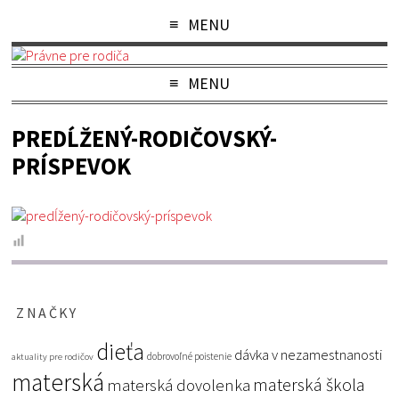
MENU
MENU
PREDĹŽENÝ-RODIČOVSKÝ-
PRÍSPEVOK
ZNAČKY
dieťa
dávka v nezamestnanosti
dobrovoľné poistenie
aktuality pre rodičov
materská
materská škola
materská dovolenka