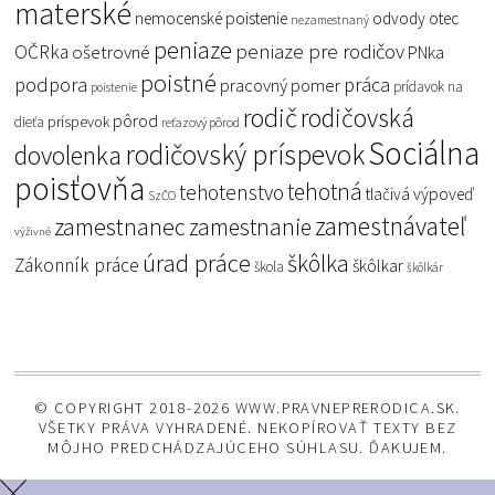
materské
nemocenské poistenie
odvody
otec
nezamestnaný
peniaze
peniaze pre rodičov
OČRka
ošetrovné
PNka
poistné
podpora
práca
pracovný pomer
prídavok na
poistenie
rodič
rodičovská
pôrod
príspevok
dieťa
reťazový pôrod
Sociálna
rodičovský príspevok
dovolenka
poisťovňa
tehotná
tehotenstvo
tlačivá
výpoveď
SzČO
zamestnávateľ
zamestnanec
zamestnanie
výživné
úrad práce
škôlka
Zákonník práce
škôlkar
škola
škôlkár
© COPYRIGHT 2018-2026 WWW.PRAVNEPRERODICA.SK.
VŠETKY PRÁVA VYHRADENÉ. NEKOPÍROVAŤ TEXTY BEZ
MÔJHO PREDCHÁDZAJÚCEHO SÚHLASU. ĎAKUJEM.