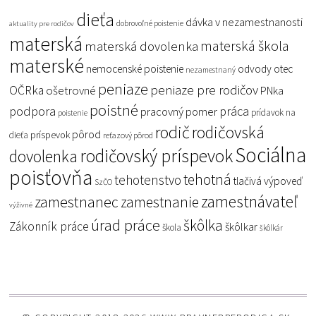
dieťa
dávka v nezamestnanosti
dobrovoľné poistenie
aktuality pre rodičov
materská
materská škola
materská dovolenka
materské
nemocenské poistenie
odvody
otec
nezamestnaný
peniaze
peniaze pre rodičov
OČRka
ošetrovné
PNka
poistné
podpora
práca
pracovný pomer
prídavok na
poistenie
rodič
rodičovská
pôrod
príspevok
dieťa
reťazový pôrod
Sociálna
rodičovský príspevok
dovolenka
poisťovňa
tehotná
tehotenstvo
tlačivá
výpoveď
SzČO
zamestnávateľ
zamestnanec
zamestnanie
výživné
úrad práce
škôlka
Zákonník práce
škôlkar
škola
škôlkár