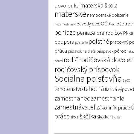
materská škola
dovolenka
materské
nemocenské poistenie
OČRka
ošetrov
odvody
otec
nezamestnaný
peniaze
peniaze pre rodičov
PNka
poistné
podpora
pracovný p
poistenie
práca
pôrod
príspevok
prídavok na dieťa
reťa
rodič
rodičovská dovole
pôrod
rodičovský príspevok
Sociálna poisťovňa
SzČO
tehotná
tehotenstvo
tlačivá
výpove
zamestnanec
zamestnanie
zamestnávateľ
Zákonník práce
práce
škôlka
škôlkar
škola
škôlkár