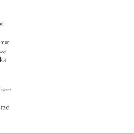
né
omer
zový
nka
ď
výživné
úrad