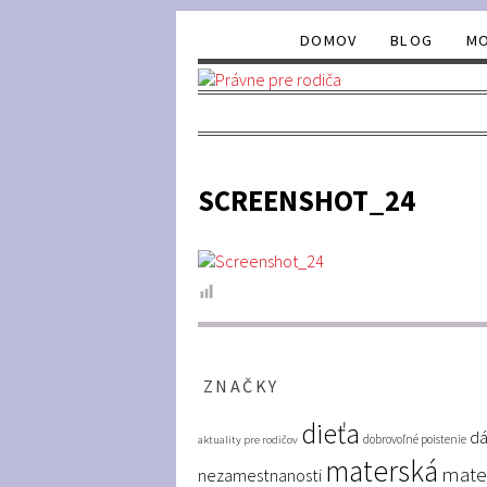
DOMOV
BLOG
MO
SCREENSHOT_24
ZNAČKY
dieťa
dá
dobrovoľné poistenie
aktuality pre rodičov
materská
mate
nezamestnanosti