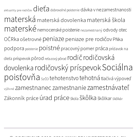
dieťa
dávka v nezamestnanosti
dobrovoľné poistenie
aktuality pre rodičov
materská
materská škola
materská dovolenka
materské
nemocenské poistenie
odvody
otec
nezamestnaný
peniaze
peniaze pre rodičov
OČRka
ošetrovné
PNka
poistné
podpora
práca
pracovný pomer
prídavok na
poistenie
rodič
rodičovská
pôrod
príspevok
dieťa
reťazový pôrod
Sociálna
rodičovský príspevok
dovolenka
poisťovňa
tehotná
tehotenstvo
tlačivá
výpoveď
SzČO
zamestnávateľ
zamestnanec
zamestnanie
výživné
úrad práce
škôlka
Zákonník práce
škôlkar
škola
škôlkár