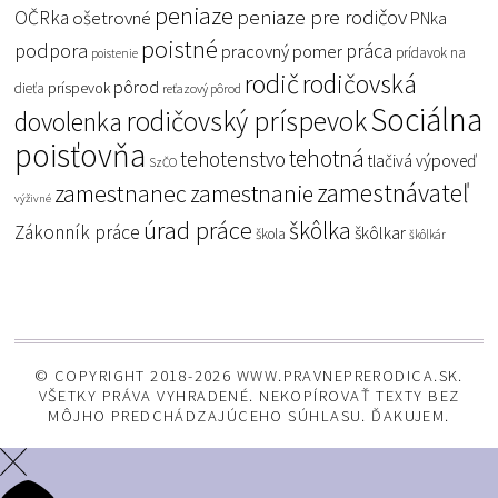
peniaze
peniaze pre rodičov
OČRka
ošetrovné
PNka
poistné
podpora
práca
pracovný pomer
prídavok na
poistenie
rodič
rodičovská
pôrod
príspevok
dieťa
reťazový pôrod
Sociálna
rodičovský príspevok
dovolenka
poisťovňa
tehotná
tehotenstvo
tlačivá
výpoveď
SzČO
zamestnávateľ
zamestnanec
zamestnanie
výživné
úrad práce
škôlka
Zákonník práce
škôlkar
škola
škôlkár
© COPYRIGHT 2018-2026 WWW.PRAVNEPRERODICA.SK.
VŠETKY PRÁVA VYHRADENÉ. NEKOPÍROVAŤ TEXTY BEZ
MÔJHO PREDCHÁDZAJÚCEHO SÚHLASU. ĎAKUJEM.