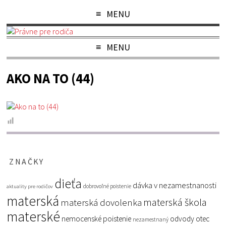
MENU
MENU
AKO NA TO (44)
ZNAČKY
dieťa
dávka v nezamestnanosti
dobrovoľné poistenie
aktuality pre rodičov
materská
materská škola
materská dovolenka
materské
nemocenské poistenie
odvody
otec
nezamestnaný