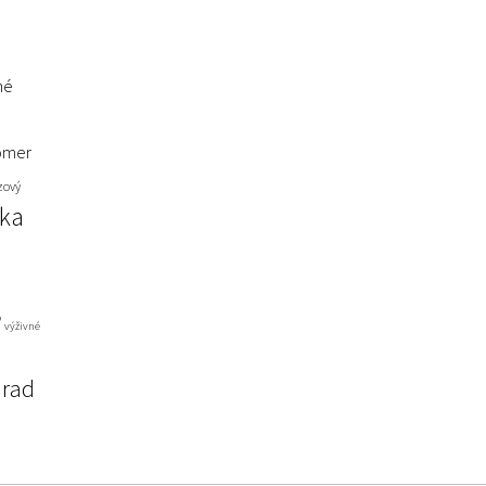
né
omer
zový
nka
ď
výživné
úrad