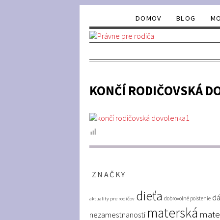
DOMOV
BLOG
MO
KONČÍ RODIČOVSKÁ D
ZNAČKY
dieťa
dá
dobrovoľné poistenie
aktuality pre rodičov
materská
mate
nezamestnanosti