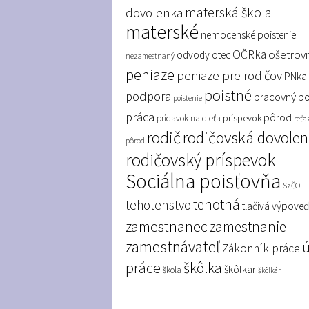
materská škola
dovolenka
materské
nemocenské poistenie
OČRka
ošetrov
odvody
otec
nezamestnaný
peniaze
peniaze pre rodičov
PNka
poistné
podpora
pracovný p
poistenie
práca
pôrod
príspevok
prídavok na dieťa
reťa
rodič
rodičovská dovole
pôrod
rodičovský príspevok
Sociálna poisťovňa
SzČO
tehotná
tehotenstvo
tlačivá
výpove
zamestnanec
zamestnanie
zamestnávateľ
Zákonník práce
práce
škôlka
škôlkar
škola
škôlkár