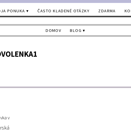
JA PONUKA
ČASTO KLADENÉ OTÁZKY
ZDARMA
KO
DOMOV
BLOG
OVOLENKA1
vka v
rská