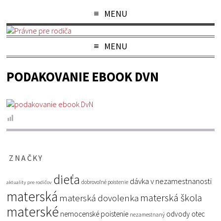
MENU
MENU
PODAKOVANIE EBOOK DVN
ZNAČKY
dieťa
dávka v nezamestnanosti
dobrovoľné poistenie
aktuality pre rodičov
materská
materská škola
materská dovolenka
materské
nemocenské poistenie
odvody
otec
nezamestnaný