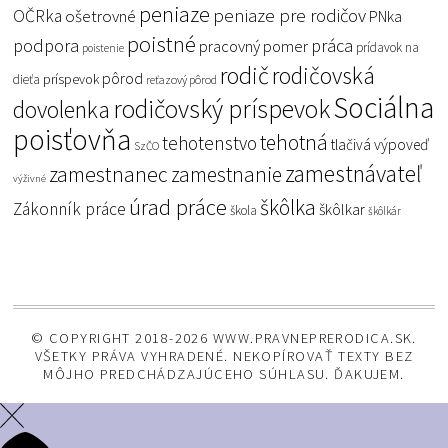
peniaze
peniaze pre rodičov
OČRka
ošetrovné
PNka
poistné
podpora
práca
pracovný pomer
prídavok na
poistenie
rodič
rodičovská
pôrod
príspevok
dieťa
reťazový pôrod
Sociálna
rodičovský príspevok
dovolenka
poisťovňa
tehotná
tehotenstvo
tlačivá
výpoveď
SzČO
zamestnávateľ
zamestnanec
zamestnanie
výživné
úrad práce
škôlka
Zákonník práce
škôlkar
škola
škôlkár
© COPYRIGHT 2018-2026 WWW.PRAVNEPRERODICA.SK.
VŠETKY PRÁVA VYHRADENÉ. NEKOPÍROVAŤ TEXTY BEZ
MÔJHO PREDCHÁDZAJÚCEHO SÚHLASU. ĎAKUJEM.