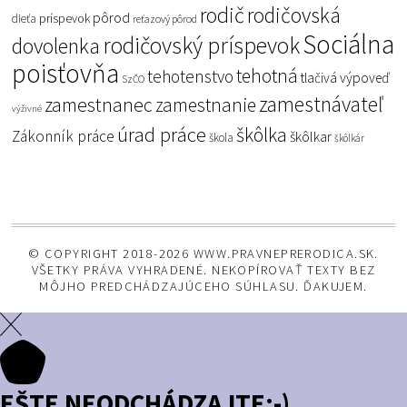
rodič
rodičovská
pôrod
príspevok
dieťa
reťazový pôrod
Sociálna
rodičovský príspevok
dovolenka
poisťovňa
tehotná
tehotenstvo
tlačivá
výpoveď
SzČO
zamestnávateľ
zamestnanec
zamestnanie
výživné
úrad práce
škôlka
Zákonník práce
škôlkar
škola
škôlkár
© COPYRIGHT 2018-2026 WWW.PRAVNEPRERODICA.SK.
VŠETKY PRÁVA VYHRADENÉ. NEKOPÍROVAŤ TEXTY BEZ
MÔJHO PREDCHÁDZAJÚCEHO SÚHLASU. ĎAKUJEM.
EŠTE NEODCHÁDZAJTE:-)