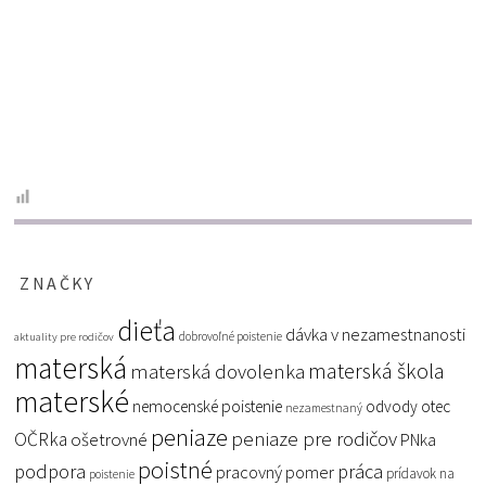
ZNAČKY
dieťa
dávka v nezamestnanosti
dobrovoľné poistenie
aktuality pre rodičov
materská
materská škola
materská dovolenka
materské
nemocenské poistenie
odvody
otec
nezamestnaný
peniaze
peniaze pre rodičov
OČRka
ošetrovné
PNka
poistné
podpora
práca
pracovný pomer
prídavok na
poistenie