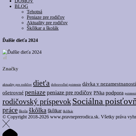
DOMOV
BLOG
Tehotná
Peniaze pre rodičov
Aktuality pre rodičov
Škôlkar a školák
Ďalšie dieťa 2024
Značky
dieťa
dávka v nezamestnanost
dobrovoľné poistenie
aktuality pre rodičov
peniaze
peniaze pre rodičov
podpora
ošetrovné
PNka
poisteni
Sociálna poisťov
rodičovský príspevok
práce
škôlka
škôlkar
škola
škôlkár
© Copyright 2018-2026 www.pravneprerodica.sk. Všetky práva vyhr