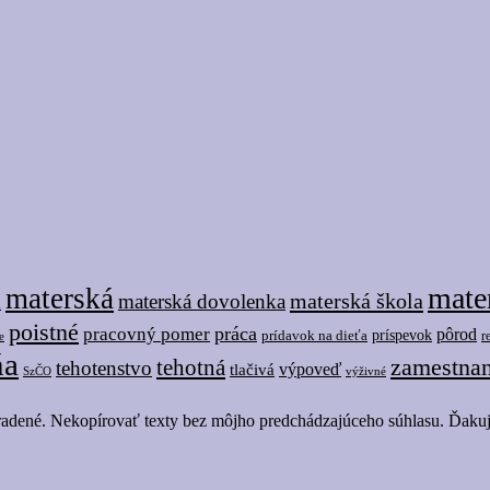
mate
materská
materská škola
materská dovolenka
i
poistné
práca
pracovný pomer
pôrod
prídavok na dieťa
príspevok
r
e
ňa
tehotná
zamestna
tehotenstvo
tlačivá
výpoveď
SzČO
výživné
adené. Nekopírovať texty bez môjho predchádzajúceho súhlasu. Ďaku