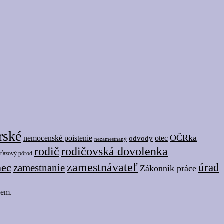
rské
OČRka
nemocenské poistenie
odvody
otec
nezamestnaný
rodič
rodičovská dovolenka
eťazový pôrod
zamestnávateľ
úrad
nec
zamestnanie
Zákonník práce
jem.