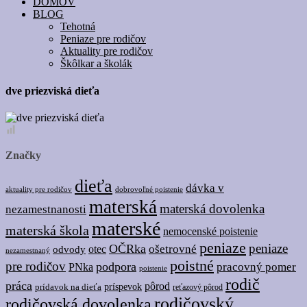
DOMOV
BLOG
Tehotná
Peniaze pre rodičov
Aktuality pre rodičov
Škôlkar a školák
dve priezviská dieťa
Značky
dieťa
dávka v
dobrovoľné poistenie
aktuality pre rodičov
materská
materská dovolenka
nezamestnanosti
materské
materská škola
nemocenské poistenie
peniaze
peniaze
OČRka
ošetrovné
odvody
otec
nezamestnaný
poistné
pre rodičov
podpora
pracovný pomer
PNka
poistenie
rodič
práca
pôrod
prídavok na dieťa
príspevok
reťazový pôrod
rodičovský
rodičovská dovolenka