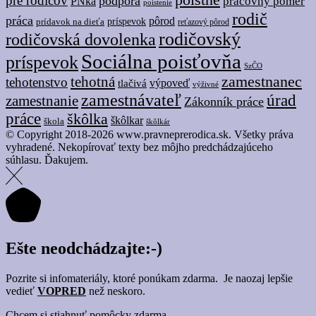
pre rodičov
podpora
pracovný pomer
PNka
poistenie
rodič
práca
pôrod
prídavok na dieťa
príspevok
reťazový pôrod
rodičovský
rodičovská dovolenka
Sociálna poisťovňa
príspevok
SzČO
tehotná
zamestnanec
tehotenstvo
tlačivá
výpoveď
výživné
zamestnávateľ
úrad
zamestnanie
Zákonník práce
práce
škôlka
škôlkar
škola
škôlkár
© Copyright 2018-2026 www.pravneprerodica.sk. Všetky práva
vyhradené. Nekopírovať texty bez môjho predchádzajúceho
súhlasu. Ďakujem.
Ešte neodchádzajte:-)
Pozrite si infomateriály, ktoré ponúkam zdarma. Je naozaj lepšie
vedieť
VOPRED
než neskoro.
Chcem si stiahnuť pomôcky zdarma