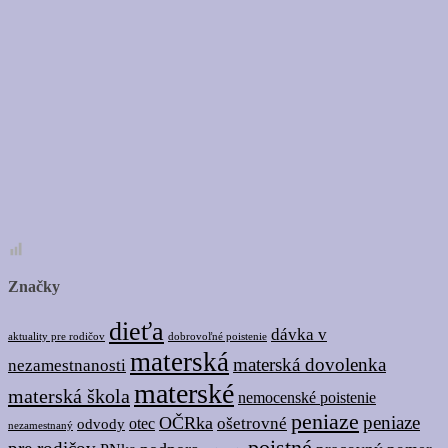
Značky
dieťa
dávka v
dobrovoľné poistenie
aktuality pre rodičov
materská
materská dovolenka
nezamestnanosti
materské
materská škola
nemocenské poistenie
peniaze
peniaze
OČRka
ošetrovné
odvody
otec
nezamestnaný
poistné