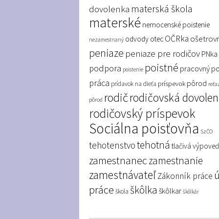
materská škola
dovolenka
materské
nemocenské poistenie
OČRka
ošetrov
odvody
otec
nezamestnaný
peniaze
peniaze pre rodičov
PNka
poistné
podpora
pracovný p
poistenie
práca
pôrod
príspevok
prídavok na dieťa
reťa
rodič
rodičovská dovole
pôrod
rodičovský príspevok
Sociálna poisťovňa
SzČO
tehotná
tehotenstvo
tlačivá
výpove
zamestnanec
zamestnanie
zamestnávateľ
Zákonník práce
práce
škôlka
škôlkar
škola
škôlkár