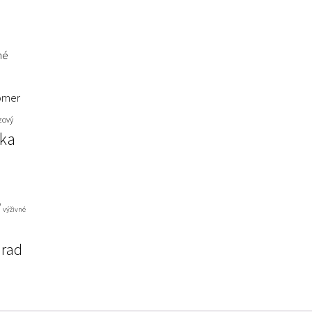
né
omer
zový
nka
ď
výživné
úrad