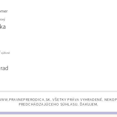
omer
zový
nka
ď
výživné
úrad
WWW.PRAVNEPRERODICA.SK. VŠETKY PRÁVA VYHRADENÉ. NEKO
PREDCHÁDZAJÚCEHO SÚHLASU. ĎAKUJEM.