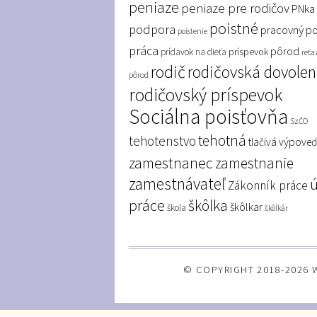
peniaze
peniaze pre rodičov
PNka
poistné
podpora
pracovný p
poistenie
práca
pôrod
príspevok
prídavok na dieťa
reťa
rodič
rodičovská dovole
pôrod
rodičovský príspevok
Sociálna poisťovňa
SzČO
tehotná
tehotenstvo
tlačivá
výpove
zamestnanec
zamestnanie
zamestnávateľ
Zákonník práce
práce
škôlka
škôlkar
škola
škôlkár
© COPYRIGHT 2018-2026 