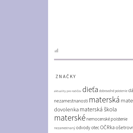
ZNAČKY
dieťa
dá
dobrovoľné poistenie
aktuality pre rodičov
materská
mate
nezamestnanosti
materská škola
dovolenka
materské
nemocenské poistenie
OČRka
ošetrov
odvody
otec
nezamestnaný