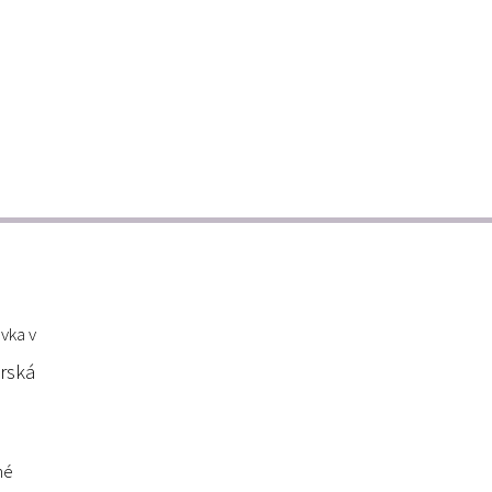
vka v
rská
né