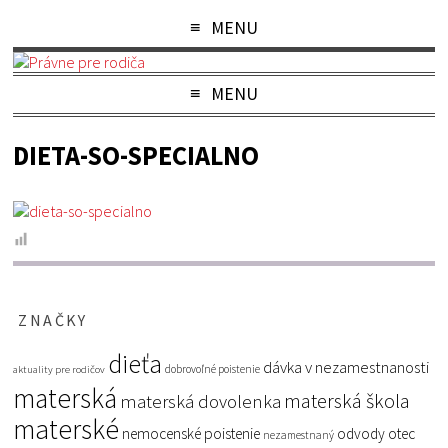
MENU
MENU
DIETA-SO-SPECIALNO
ZNAČKY
dieťa
dávka v nezamestnanosti
dobrovoľné poistenie
aktuality pre rodičov
materská
materská škola
materská dovolenka
materské
nemocenské poistenie
odvody
otec
nezamestnaný