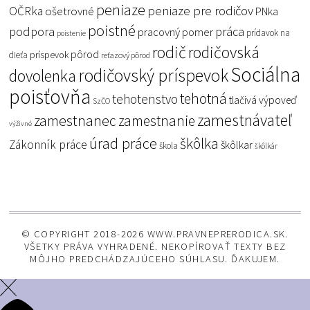
peniaze
peniaze pre rodičov
OČRka
ošetrovné
PNka
poistné
podpora
práca
pracovný pomer
prídavok na
poistenie
rodič
rodičovská
pôrod
príspevok
dieťa
reťazový pôrod
Sociálna
rodičovský príspevok
dovolenka
poisťovňa
tehotná
tehotenstvo
tlačivá
výpoveď
SzČO
zamestnávateľ
zamestnanec
zamestnanie
výživné
úrad práce
škôlka
Zákonník práce
škôlkar
škola
škôlkár
© COPYRIGHT 2018-2026 WWW.PRAVNEPRERODICA.SK.
VŠETKY PRÁVA VYHRADENÉ. NEKOPÍROVAŤ TEXTY BEZ
MÔJHO PREDCHÁDZAJÚCEHO SÚHLASU. ĎAKUJEM.