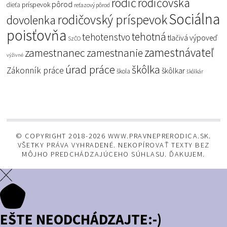
rodič
rodičovská
pôrod
príspevok
dieťa
reťazový pôrod
Sociálna
rodičovský príspevok
dovolenka
poisťovňa
tehotná
tehotenstvo
tlačivá
výpoveď
SzČO
zamestnávateľ
zamestnanec
zamestnanie
výživné
úrad práce
škôlka
Zákonník práce
škôlkar
škola
škôlkár
© COPYRIGHT 2018-2026 WWW.PRAVNEPRERODICA.SK.
VŠETKY PRÁVA VYHRADENÉ. NEKOPÍROVAŤ TEXTY BEZ
MÔJHO PREDCHÁDZAJÚCEHO SÚHLASU. ĎAKUJEM.
EŠTE NEODCHÁDZAJTE:-)