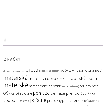
ZNAČKY
dieťa
dávka v nezamestnanosti
dobrovoľné poistenie
aktuality pre rodičov
materská
materská škola
materská dovolenka
materské
nemocenské poistenie
odvody
otec
nezamestnaný
peniaze
peniaze pre rodičov
OČRka
ošetrovné
PNka
poistné
podpora
práca
pracovný pomer
prídavok na
poistenie