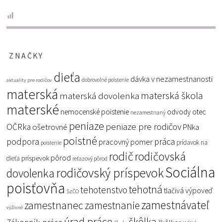
ZNAČKY
dieťa
dávka v nezamestnanosti
dobrovoľné poistenie
aktuality pre rodičov
materská
materská škola
materská dovolenka
materské
nemocenské poistenie
odvody
otec
nezamestnaný
peniaze
peniaze pre rodičov
OČRka
ošetrovné
PNka
poistné
podpora
práca
pracovný pomer
prídavok na
poistenie
rodič
rodičovská
pôrod
príspevok
dieťa
reťazový pôrod
Sociálna
rodičovský príspevok
dovolenka
poisťovňa
tehotná
tehotenstvo
tlačivá
výpoveď
SzČO
zamestnávateľ
zamestnanec
zamestnanie
výživné
úrad práce
škôlka