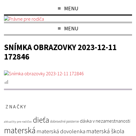
MENU
MENU
SNÍMKA OBRAZOVKY 2023-12-11
172846
ZNAČKY
dieťa
dávka v nezamestnanosti
dobrovoľné poistenie
aktuality pre rodičov
materská
materská škola
materská dovolenka