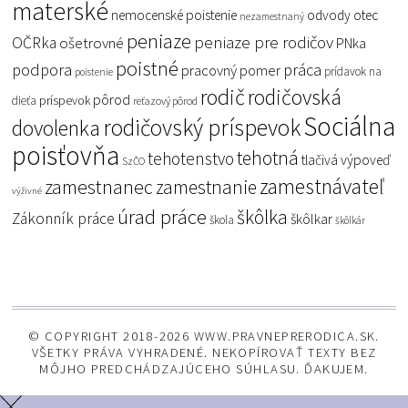
materské
nemocenské poistenie
odvody
otec
nezamestnaný
peniaze
peniaze pre rodičov
OČRka
ošetrovné
PNka
poistné
podpora
práca
pracovný pomer
prídavok na
poistenie
rodič
rodičovská
pôrod
príspevok
dieťa
reťazový pôrod
Sociálna
rodičovský príspevok
dovolenka
poisťovňa
tehotná
tehotenstvo
tlačivá
výpoveď
SzČO
zamestnávateľ
zamestnanec
zamestnanie
výživné
úrad práce
škôlka
Zákonník práce
škôlkar
škola
škôlkár
© COPYRIGHT 2018-2026 WWW.PRAVNEPRERODICA.SK.
VŠETKY PRÁVA VYHRADENÉ. NEKOPÍROVAŤ TEXTY BEZ
MÔJHO PREDCHÁDZAJÚCEHO SÚHLASU. ĎAKUJEM.