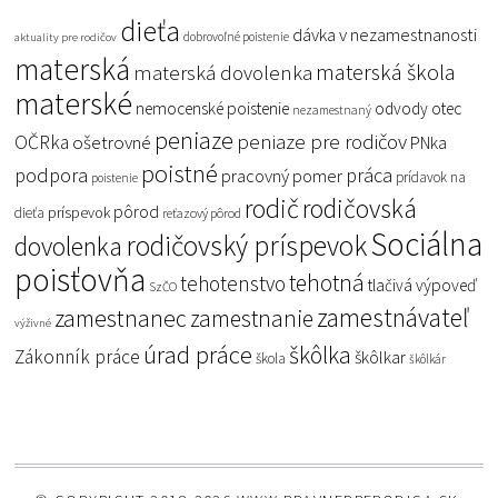
dieťa
dávka v nezamestnanosti
dobrovoľné poistenie
aktuality pre rodičov
materská
materská škola
materská dovolenka
materské
nemocenské poistenie
odvody
otec
nezamestnaný
peniaze
peniaze pre rodičov
OČRka
ošetrovné
PNka
poistné
podpora
práca
pracovný pomer
prídavok na
poistenie
rodič
rodičovská
pôrod
príspevok
dieťa
reťazový pôrod
Sociálna
rodičovský príspevok
dovolenka
poisťovňa
tehotná
tehotenstvo
tlačivá
výpoveď
SzČO
zamestnávateľ
zamestnanec
zamestnanie
výživné
úrad práce
škôlka
Zákonník práce
škôlkar
škola
škôlkár