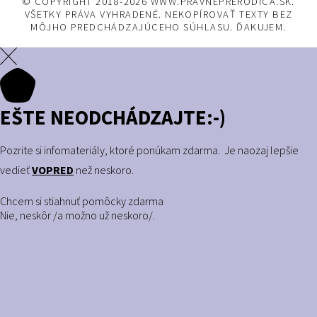
© COPYRIGHT 2018-2026 WWW.PRAVNEPRERODICA.SK.
VŠETKY PRÁVA VYHRADENÉ. NEKOPÍROVAŤ TEXTY BEZ
MÔJHO PREDCHÁDZAJÚCEHO SÚHLASU. ĎAKUJEM.
EŠTE NEODCHÁDZAJTE:-)
Pozrite si infomateriály, ktoré ponúkam zdarma. Je naozaj lepšie
vedieť
VOPRED
než neskoro.
Chcem si stiahnuť pomôcky zdarma
Nie, neskôr /a možno už neskoro/.