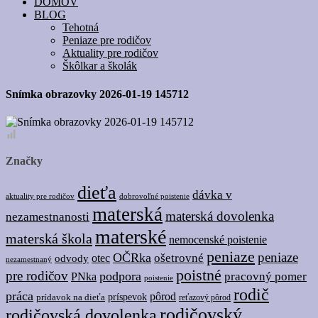
DOMOV
BLOG
Tehotná
Peniaze pre rodičov
Aktuality pre rodičov
Škôlkar a školák
Snímka obrazovky 2026-01-19 145712
Značky
dieťa
dávka v
dobrovoľné poistenie
aktuality pre rodičov
materská
materská dovolenka
nezamestnanosti
materské
materská škola
nemocenské poistenie
peniaze
peniaze
OČRka
ošetrovné
odvody
otec
nezamestnaný
poistné
pre rodičov
podpora
pracovný pomer
PNka
poistenie
rodič
práca
pôrod
prídavok na dieťa
príspevok
reťazový pôrod
rodičovský
rodičovská dovolenka