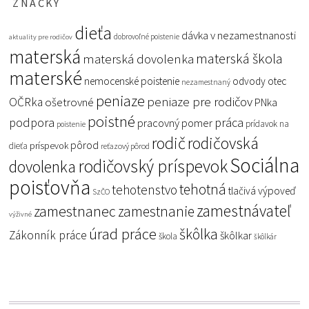
ZNAČKY
dieťa
dávka v nezamestnanosti
dobrovoľné poistenie
aktuality pre rodičov
materská
materská škola
materská dovolenka
materské
nemocenské poistenie
odvody
otec
nezamestnaný
peniaze
peniaze pre rodičov
OČRka
ošetrovné
PNka
poistné
podpora
práca
pracovný pomer
prídavok na
poistenie
rodič
rodičovská
pôrod
príspevok
dieťa
reťazový pôrod
Sociálna
rodičovský príspevok
dovolenka
poisťovňa
tehotná
tehotenstvo
tlačivá
výpoveď
SzČO
zamestnávateľ
zamestnanec
zamestnanie
výživné
úrad práce
škôlka
Zákonník práce
škôlkar
škola
škôlkár