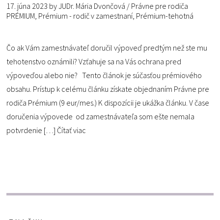
17. júna 2023
by
JUDr. Mária Dvončová
/
Právne pre rodiča
PRÉMIUM
,
Prémium - rodič v zamestnaní
,
Prémium-tehotná
Čo ak Vám zamestnávateľ doručil výpoveď predtým než ste mu
tehotenstvo oznámili? Vzťahuje sa na Vás ochrana pred
výpoveďou alebo nie? Tento článok je súčasťou prémiového
obsahu. Prístup k celému článku získate objednaním Právne pre
rodiča Prémium (9 eur/mes.) K dispozícii je ukážka článku. V čase
doručenia výpovede od zamestnávateľa som ešte nemala
potvrdenie […]
Čítať viac