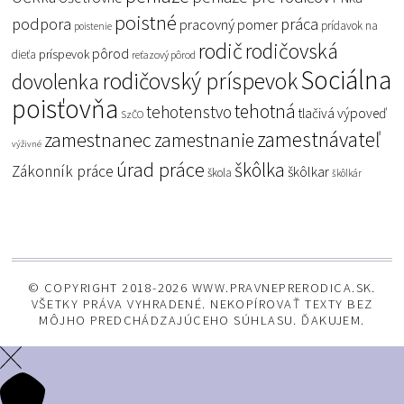
poistné
podpora
práca
pracovný pomer
prídavok na
poistenie
rodič
rodičovská
pôrod
príspevok
dieťa
reťazový pôrod
Sociálna
rodičovský príspevok
dovolenka
poisťovňa
tehotná
tehotenstvo
tlačivá
výpoveď
SzČO
zamestnávateľ
zamestnanec
zamestnanie
výživné
úrad práce
škôlka
Zákonník práce
škôlkar
škola
škôlkár
© COPYRIGHT 2018-2026 WWW.PRAVNEPRERODICA.SK.
VŠETKY PRÁVA VYHRADENÉ. NEKOPÍROVAŤ TEXTY BEZ
MÔJHO PREDCHÁDZAJÚCEHO SÚHLASU. ĎAKUJEM.