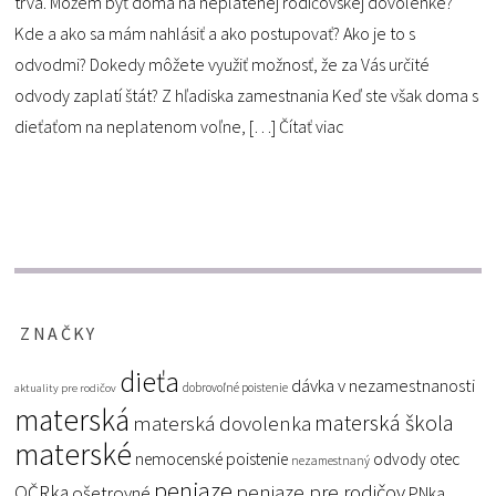
trvá. Môžem byť doma na neplatenej rodičovskej dovolenke?
Kde a ako sa mám nahlásiť a ako postupovať? Ako je to s
odvodmi? Dokedy môžete využiť možnosť, že za Vás určité
odvody zaplatí štát? Z hľadiska zamestnania Keď ste však doma s
dieťaťom na neplatenom voľne, […]
Čítať viac
ZNAČKY
dieťa
dávka v nezamestnanosti
dobrovoľné poistenie
aktuality pre rodičov
materská
materská škola
materská dovolenka
materské
nemocenské poistenie
odvody
otec
nezamestnaný
peniaze
peniaze pre rodičov
OČRka
ošetrovné
PNka