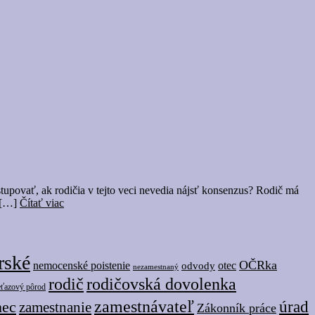
stupovať, ak rodičia v tejto veci nevedia nájsť konsenzus? Rodič má
e […]
Čítať viac
rské
OČRka
nemocenské poistenie
odvody
otec
nezamestnaný
rodič
rodičovská dovolenka
eťazový pôrod
zamestnávateľ
úrad
nec
zamestnanie
Zákonník práce