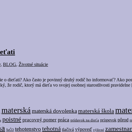
eťati
v
,
BLOG
,
Životné situácie
ácie o dieťati? Ako často je povinný druhý rodič ho informovať? Ako po
ký, že rodič, ktorý má dieťa vo svojej osobnej starostlivosti pravideln
mate
materská
materská škola
materská dovolenka
i
poistné
práca
pracovný pomer
pôrod
prídavok na dieťa
príspevok
r
e
ňa
tehotná
zamestna
tehotenstvo
tlačivá
výpoveď
SzČO
výživné