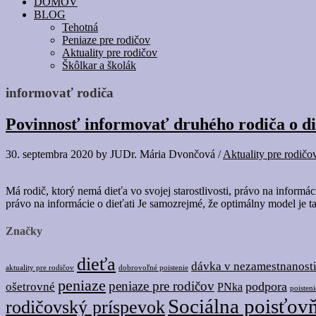
DOMOV
BLOG
Tehotná
Peniaze pre rodičov
Aktuality pre rodičov
Škôlkar a školák
informovať rodiča
Povinnosť informovať druhého rodiča o di
30. septembra 2020
by
JUDr. Mária Dvončová
/
Aktuality pre rodičo
Má rodič, ktorý nemá dieťa vo svojej starostlivosti, právo na inform
právo na informácie o dieťati Je samozrejmé, že optimálny model je ta
Značky
dieťa
dávka v nezamestnanost
dobrovoľné poistenie
aktuality pre rodičov
peniaze
peniaze pre rodičov
podpora
ošetrovné
PNka
poisteni
Sociálna poisťov
rodičovský príspevok