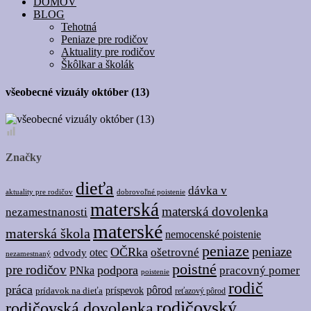
DOMOV
BLOG
Tehotná
Peniaze pre rodičov
Aktuality pre rodičov
Škôlkar a školák
všeobecné vizuály október (13)
Značky
dieťa
dávka v
dobrovoľné poistenie
aktuality pre rodičov
materská
materská dovolenka
nezamestnanosti
materské
materská škola
nemocenské poistenie
peniaze
peniaze
OČRka
ošetrovné
odvody
otec
nezamestnaný
poistné
pre rodičov
podpora
pracovný pomer
PNka
poistenie
rodič
práca
pôrod
prídavok na dieťa
príspevok
reťazový pôrod
rodičovský
rodičovská dovolenka