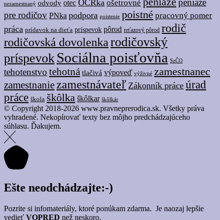
peniaze
peniaze
OČRka
ošetrovné
odvody
otec
nezamestnaný
poistné
pre rodičov
podpora
pracovný pomer
PNka
poistenie
rodič
práca
pôrod
prídavok na dieťa
príspevok
reťazový pôrod
rodičovský
rodičovská dovolenka
Sociálna poisťovňa
príspevok
SzČO
tehotná
zamestnanec
tehotenstvo
tlačivá
výpoveď
výživné
zamestnávateľ
úrad
zamestnanie
Zákonník práce
práce
škôlka
škôlkar
škola
škôlkár
© Copyright 2018-2026 www.pravneprerodica.sk. Všetky práva
vyhradené. Nekopírovať texty bez môjho predchádzajúceho
súhlasu. Ďakujem.
Ešte neodchádzajte:-)
Pozrite si infomateriály, ktoré ponúkam zdarma. Je naozaj lepšie
vedieť
VOPRED
než neskoro.