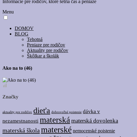
Informácie pre rodičov, ktoré šetria čas a peniaze
Menu
DOMOV
BLOG
Tehotná
Peniaze pre rodičov
Aktuality pre rodičov
Škôlkar a školák
Ako na to (46)
Značky
dieťa
dávka v
dobrovoľné poistenie
aktuality pre rodičov
materská
materská dovolenka
nezamestnanosti
materské
materská škola
nemocenské poistenie